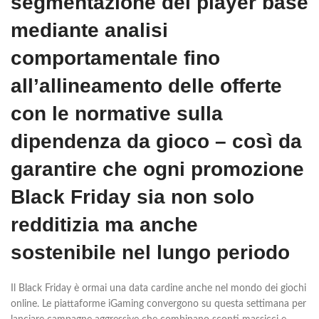
segmentazione dei player base
mediante analisi
comportamentale fino
all’allineamento delle offerte
con le normative sulla
dipendenza da gioco – così da
garantire che ogni promozione
Black Friday sia non solo
redditizia ma anche
sostenibile nel lungo periodo
Il Black Friday è ormai una data cardine anche nel mondo dei giochi
online. Le piattaforme iGaming convergono su questa settimana per