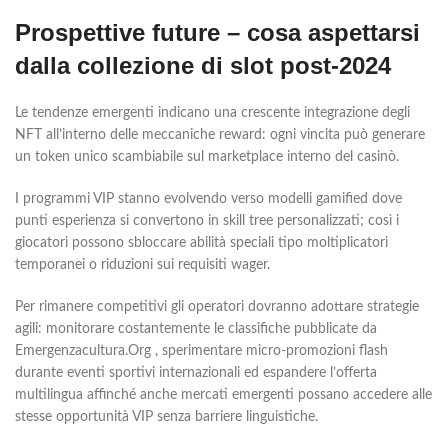
Prospettive future – cosa aspettarsi
dalla collezione di slot post‑2024
Le tendenze emergenti indicano una crescente integrazione degli
NFT all’interno delle meccaniche reward: ogni vincita può generare
un token unico scambiabile sul marketplace interno del casinò.
I programmi VIP stanno evolvendo verso modelli gamified dove
punti esperienza si convertono in skill tree personalizzati; così i
giocatori possono sbloccare abilità speciali tipo moltiplicatori
temporanei o riduzioni sui requisiti wager.
Per rimanere competitivi gli operatori dovranno adottare strategie
agili: monitorare costantemente le classifiche pubblicate da
Emergenzacultura.Org , sperimentare micro‑promozioni flash
durante eventi sportivi internazionali ed espandere l’offerta
multilingua affinché anche mercati emergenti possano accedere alle
stesse opportunità VIP senza barriere linguistiche.