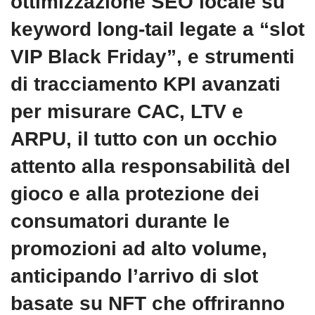
ottimizzazione SEO locale su
keyword long‑tail legate a “slot
VIP Black Friday”, e strumenti
di tracciamento KPI avanzati
per misurare CAC, LTV e
ARPU, il tutto con un occhio
attento alla responsabilità del
gioco e alla protezione dei
consumatori durante le
promozioni ad alto volume,
anticipando l’arrivo di slot
basate su NFT che offriranno