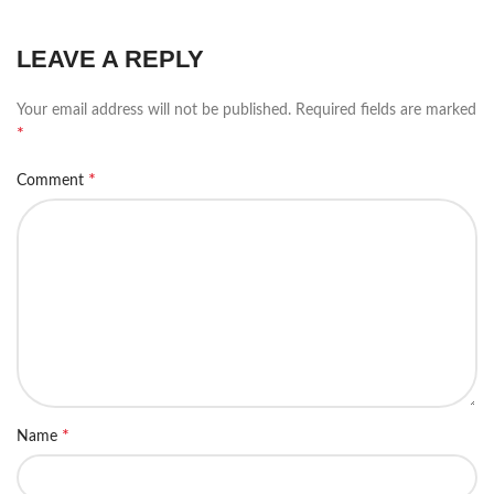
LEAVE A REPLY
Your email address will not be published.
Required fields are marked
*
*
Comment
*
Name