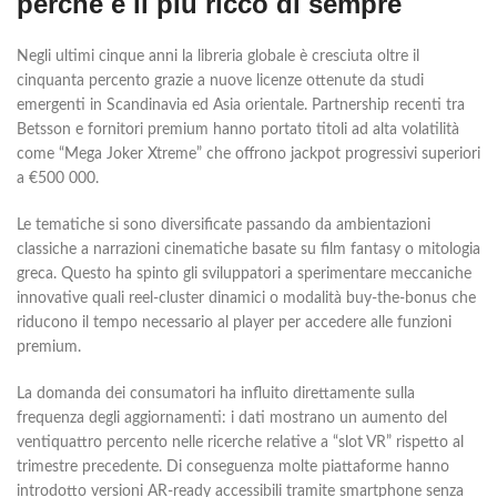
perché è il più ricco di sempre
Negli ultimi cinque anni la libreria globale è cresciuta oltre il
cinquanta percento grazie a nuove licenze ottenute da studi
emergenti in Scandinavia ed Asia orientale. Partnership recenti tra
Betsson e fornitori premium hanno portato titoli ad alta volatilità
come “Mega Joker Xtreme” che offrono jackpot progressivi superiori
a €500 000.
Le tematiche si sono diversificate passando da ambientazioni
classiche a narrazioni cinematiche basate su film fantasy o mitologia
greca. Questo ha spinto gli sviluppatori a sperimentare meccaniche
innovative quali reel‑cluster dinamici o modalità buy‑the‑bonus che
riducono il tempo necessario al player per accedere alle funzioni
premium.
La domanda dei consumatori ha influito direttamente sulla
frequenza degli aggiornamenti: i dati mostrano un aumento del
ventiquattro percento nelle ricerche relative a “slot VR” rispetto al
trimestre precedente. Di conseguenza molte piattaforme hanno
introdotto versioni AR‑ready accessibili tramite smartphone senza