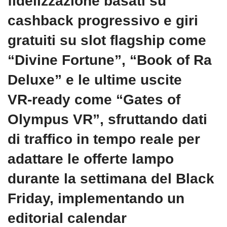
fidelizzazione basati su
cashback progressivo e giri
gratuiti su slot flagship come
“Divine Fortune”, “Book of Ra
Deluxe” e le ultime uscite
VR‑ready come “Gates of
Olympus VR”, sfruttando dati
di traffico in tempo reale per
adattare le offerte lampo
durante la settimana del Black
Friday, implementando un
editorial calendar