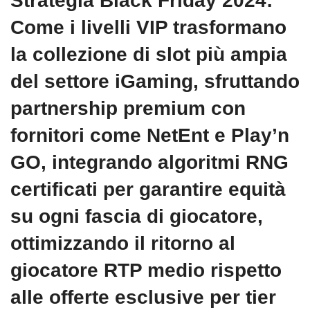
Strategia Black Friday 2024:
Come i livelli VIP trasformano
la collezione di slot più ampia
del settore iGaming, sfruttando
partnership premium con
fornitori come NetEnt e Play’n
GO, integrando algoritmi RNG
certificati per garantire equità
su ogni fascia di giocatore,
ottimizzando il ritorno al
giocatore RTP medio rispetto
alle offerte esclusive per tier