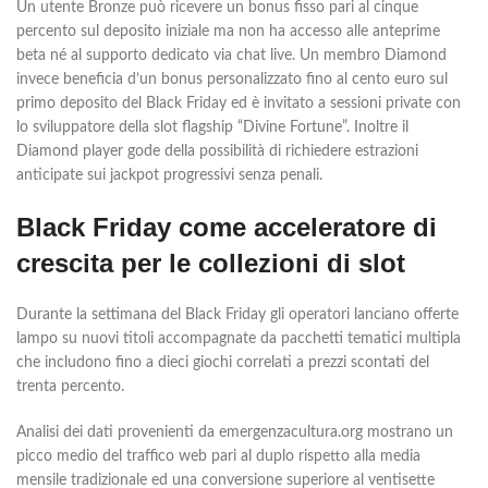
Un utente Bronze può ricevere un bonus fisso pari al cinque
percento sul deposito iniziale ma non ha accesso alle anteprime
beta né al supporto dedicato via chat live. Un membro Diamond
invece beneficia d’un bonus personalizzato fino al cento euro sul
primo deposito del Black Friday ed è invitato a sessioni private con
lo sviluppatore della slot flagship “Divine Fortune”. Inoltre il
Diamond player gode della possibilità di richiedere estrazioni
anticipate sui jackpot progressivi senza penali.
Black Friday come acceleratore di
crescita per le collezioni di slot
Durante la settimana del Black Friday gli operatori lanciano offerte
lampo su nuovi titoli accompagnate da pacchetti tematici multipla
che includono fino a dieci giochi correlati a prezzi scontati del
trenta percento.
Analisi dei dati provenienti da emergenzacultura.org mostrano un
picco medio del traffico web pari al duplo rispetto alla media
mensile tradizionale ed una conversione superiore al ventisette