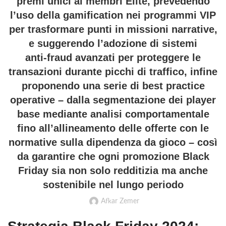
premi unici ai membri Elite, prevedendo
l’uso della gamification nei programmi VIP
per trasformare punti in missioni narrative,
e suggerendo l’adozione di sistemi
anti‑fraud avanzati per proteggere le
transazioni durante picchi di traffico, infine
proponendo una serie di best practice
operative – dalla segmentazione dei player
base mediante analisi comportamentale
fino all’allineamento delle offerte con le
normative sulla dipendenza da gioco – così
da garantire che ogni promozione Black
Friday sia non solo redditizia ma anche
sostenibile nel lungo periodo
Afkar Zemer