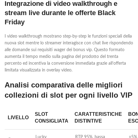
Integrazione di video walkthrough e
stream live durante le offerte Black
Friday
I video walkthrough mostrano step‑by‑step le funzioni speciali della
nuova slot mentre lo streamer interagisce con chat live rispondendo
alle domande sui requisiti wager dei bonus vip. Questo formato
aumenta il tempo medio sulla pagina del prodotto del trenta
percento ed incentiva la conversione immediata grazie all’offerta
limitata visualizzata in overlay video.
Analisi comparativa delle migliori
collezioni di slot per ogni livello VIP
SLOT
CARATTERISTICHE
BO
LIVELLO
CONSIGLIATA
DISTINTIVE
ESC
Lucky
RTP 95%, bassa
+5% 