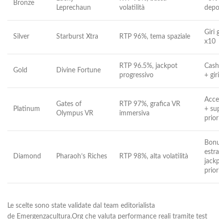
Bronze
Leprechaun
volatilità
depo
Giri 
Silver
Starburst Xtra
RTP 96%, tema spaziale
x10
RTP 96.5%, jackpot
Cash
Gold
Divine Fortune
progressivo
+ gir
Acce
Gates of
RTP 97%, grafica VR
Platinum
+ su
Olympus VR
immersiva
prior
Bonu
estr
Diamond
Pharaoh’s Riches
RTP 98%, alta volatilità
jack
prior
Le scelte sono state validate dal team editorialista
de Emergenzacultura.Org che valuta performance reali tramite test