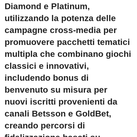
Diamond e Platinum,
utilizzando la potenza delle
campagne cross‑media per
promuovere pacchetti tematici
multipla che combinano giochi
classici e innovativi,
includendo bonus di
benvenuto su misura per
nuovi iscritti provenienti da
canali Betsson e GoldBet,
creando percorsi di