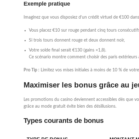
Exemple pratique
Imaginez que vous disposiez d’un crédit virtuel de €100 da
Vous placez €10 sur rouge pendant cinq tours consécutifs
Si trois tours donnent rouge et deux donnent noir,
Votre solde final serait €130 (gains ×1,8).
Ce scénario montre comment choisir des paris extérieurs a
Pro Tip :
Limitez vos mises initiales à moins de 10 % de votre b
Maximiser les bonus grâce au jeu
Les promotions du casino deviennent accessibles dès que vou
grâce au mode gratuit évite bien des désillusions.
Types courants de bonus