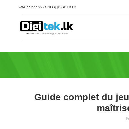
+94 77 277 66 91
INFO@DIGITEK.LK
Guide complet du jeu
maîtris
P