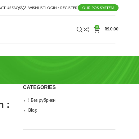
CT US
FAQS
WISHLIST
LOGIN / REGISTER
OUR POS SYSTEM
0
RS.
0.00
CATEGORIES
! Без рубрики
 :
Blog