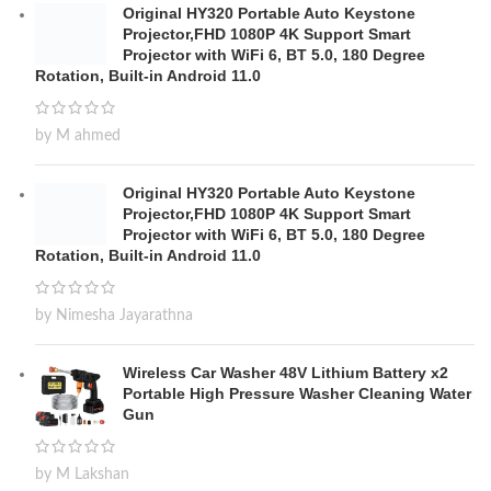
Original HY320 Portable Auto Keystone
Projector,FHD 1080P 4K Support Smart
Projector with WiFi 6, BT 5.0, 180 Degree
Rotation, Built-in Android 11.0
by M ahmed
Original HY320 Portable Auto Keystone
Projector,FHD 1080P 4K Support Smart
Projector with WiFi 6, BT 5.0, 180 Degree
Rotation, Built-in Android 11.0
by Nimesha Jayarathna
Wireless Car Washer 48V Lithium Battery x2
Portable High Pressure Washer Cleaning Water
Gun
by M Lakshan