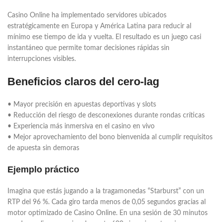
Casino Online ha implementado servidores ubicados
estratégicamente en Europa y América Latina para reducir al
mínimo ese tiempo de ida y vuelta. El resultado es un juego casi
instantáneo que permite tomar decisiones rápidas sin
interrupciones visibles.
Beneficios claros del cero‑lag
• Mayor precisión en apuestas deportivas y slots
• Reducción del riesgo de desconexiones durante rondas críticas
• Experiencia más inmersiva en el casino en vivo
• Mejor aprovechamiento del bono bienvenida al cumplir requisitos
de apuesta sin demoras
Ejemplo práctico
Imagina que estás jugando a la tragamonedas “Starburst” con un
RTP del 96 %. Cada giro tarda menos de 0,05 segundos gracias al
motor optimizado de Casino Online. En una sesión de 30 minutos