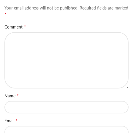
Your email address will not be published.
Required fields are marked
*
*
Comment
*
Name
*
Email