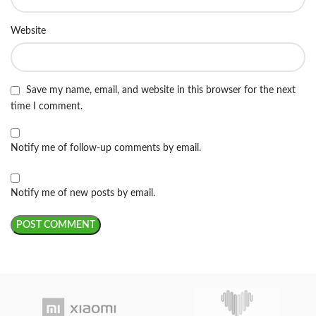
Website
Save my name, email, and website in this browser for the next
time I comment.
Notify me of follow-up comments by email.
Notify me of new posts by email.