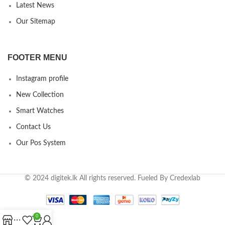
Latest News
Our Sitemap
FOOTER MENU
Instagram profile
New Collection
Smart Watches
Contact Us
Our Pos System
© 2024 digitek.lk All rights reserved. Fueled By Credexlab
0