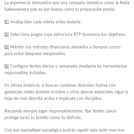
La experiencia demuestra que una campaña temática como la fiesta
halloweenera solo es tan buena como tu preparación previa:
1️⃣ Analiza bien cada oferta antes dudarla.
2️⃣ Selecciona juegos cuya estructura RTP favorezca tus objetivos.
3️⃣ Mantén tus métodos financieros alineados a tiempos cortos
para evitar bloqueos inesperados.
4️⃣ Configura límites diarios o semanales mediante las herramientas
responsables incluidas.
En última instancia, si buscas combinar diversión festiva con
ganancias reales durante octubre u otras épocas especiales, sigue la
hoja‑de‑ruta descrita arriba e implícate con disciplina.
Recuerda siempre jugar responsablemente; fijar límites claros
protege tanto tu bolsillo como tu disfrute.
Con esa mentalidad estratégica podrás repetir este éxito mes tras