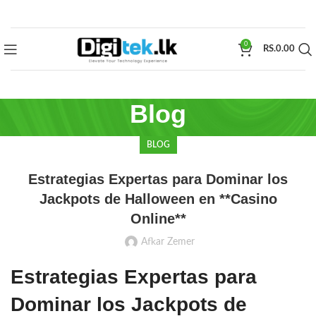
0
RS.
0.00
Blog
BLOG
Estrategias Expertas para Dominar los
Jackpots de Halloween en **Casino
Online**
Afkar Zemer
Estrategias Expertas para
Dominar los Jackpots de