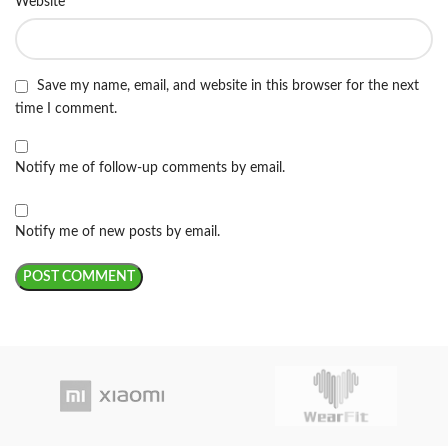
Website
Save my name, email, and website in this browser for the next
time I comment.
Notify me of follow-up comments by email.
Notify me of new posts by email.