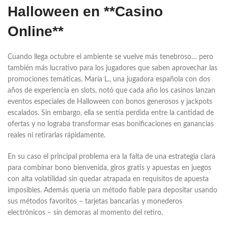
Halloween en **Casino
Online**
Cuando llega octubre el ambiente se vuelve más tenebroso… pero
también más lucrativo para los jugadores que saben aprovechar las
promociones temáticas. María L., una jugadora española con dos
años de experiencia en slots, notó que cada año los casinos lanzan
eventos especiales de Halloween con bonos generosos y jackpots
escalados. Sin embargo, ella se sentía perdida entre la cantidad de
ofertas y no lograba transformar esas bonificaciones en ganancias
reales ni retirarlas rápidamente.
En su caso el principal problema era la falta de una estrategia clara
para combinar bono bienvenida, giros gratis y apuestas en juegos
con alta volatilidad sin quedar atrapada en requisitos de apuesta
imposibles. Además quería un método fiable para depositar usando
sus métodos favoritos – tarjetas bancarias y monederos
electrónicos – sin demoras al momento del retiro.