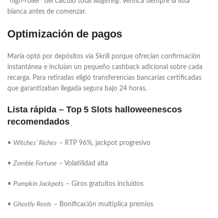
“high‑roller” del cálculo total
wagering
. Verifica siempre la lista
blanca antes de comenzar.
Optimización de pagos
María optó por depósitos vía Skrill porque ofrecían confirmación
instantánea e incluían un pequeño cashback adicional sobre cada
recarga. Para retiradas eligió transferencias bancarias certificadas
que garantizaban llegada segura bajo 24 horas.
Lista rápida – Top 5 Slots halloweenescos
recomendados
•
Witches’ Riches
– RTP 96%, jackpot progresivo
•
Zombie Fortune
– Volatilidad alta
•
Pumpkin Jackpots
– Giros gratuitos incluidos
•
Ghostly Reels
– Bonificación multiplica premios