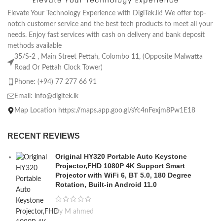
Elevate Your Technology Experience with DigiTek.lk! We offer top-
notch customer service and the best tech products to meet all your
needs. Enjoy fast services with cash on delivery and bank deposit
methods available
35/S-2 , Main Street Pettah, Colombo 11, (Opposite Malwatta
Road Or Pettah Clock Tower)
Phone: (+94) 77 277 66 91
Email:
info@digitek.lk
Map Location https://maps.app.goo.gl/sYc4nFexjm8Pw1E18
RECENT REVIEWS
Original HY320 Portable Auto Keystone
Projector,FHD 1080P 4K Support Smart
Projector with WiFi 6, BT 5.0, 180 Degree
Rotation, Built-in Android 11.0
by M ahmed