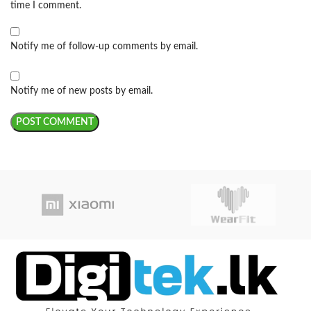
time I comment.
Notify me of follow-up comments by email.
Notify me of new posts by email.