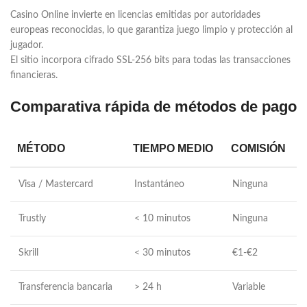
Casino Online invierte en licencias emitidas por autoridades
europeas reconocidas, lo que garantiza juego limpio y protección al
jugador.
El sitio incorpora cifrado SSL‑256 bits para todas las transacciones
financieras.
Comparativa rápida de métodos de pago
MÉTODO
TIEMPO MEDIO
COMISIÓN
Visa / Mastercard
Instantáneo
Ninguna
Trustly
< 10 minutos
Ninguna
Skrill
< 30 minutos
€1‑€2
Transferencia bancaria
> 24 h
Variable