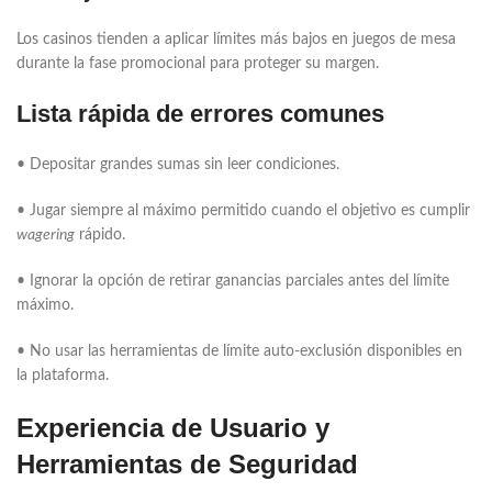
Los casinos tienden a aplicar límites más bajos en juegos de mesa
durante la fase promocional para proteger su margen.
Lista rápida de errores comunes
• Depositar grandes sumas sin leer condiciones.
• Jugar siempre al máximo permitido cuando el objetivo es cumplir
wagering
rápido.
• Ignorar la opción de retirar ganancias parciales antes del límite
máximo.
• No usar las herramientas de límite auto‑exclusión disponibles en
la plataforma.
Experiencia de Usuario y
Herramientas de Seguridad