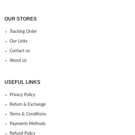
OUR STORES
Tracking Order
Our Links
Contact us
About us
USEFUL LINKS
Privacy Policy
Return & Exchange
Terms & Conditions
Payments Methods
Refund Policy