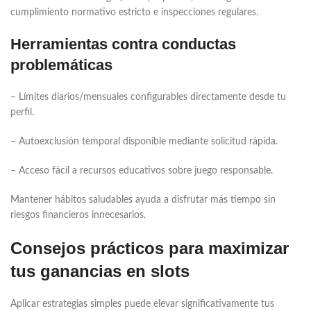
cumplimiento normativo estricto e inspecciones regulares.
Herramientas contra conductas
problemáticas
– Límites diarios/mensuales configurables directamente desde tu
perfil.
– Autoexclusión temporal disponible mediante solicitud rápida.
– Acceso fácil a recursos educativos sobre juego responsable.
Mantener hábitos saludables ayuda a disfrutar más tiempo sin
riesgos financieros innecesarios.
Consejos prácticos para maximizar
tus ganancias en slots
Aplicar estrategias simples puede elevar significativamente tus