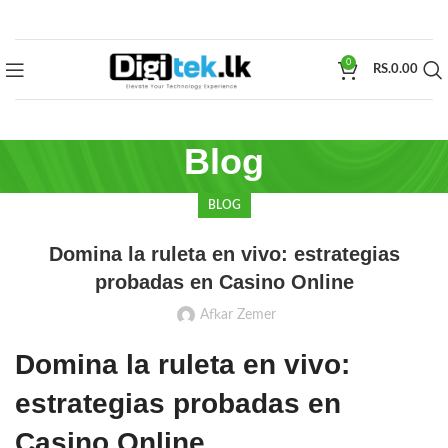
0
RS.
0.00
Blog
BLOG
Domina la ruleta en vivo: estrategias
probadas en Casino Online
Afkar Zemer
Domina la ruleta en vivo:
estrategias probadas en
Casino Online