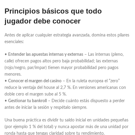
Principios básicos que todo
jugador debe conocer
Antes de aplicar cualquier estrategia avanzada, domina estos pilares
esenciales:
•
Entender las apuestas internas y externas
– Las internas (pleno,
calle) ofrecen pagos altos pero baja probabilidad; las externas
(rojo/negro, par/impar) tienen mayor probabilidad pero pagos
menores.
•
Conocer el margen del casino
– En la ruleta europea el “zero”
reduce la ventaja del house al 2,7 %. En versiones americanas con
doble cero el margen sube al 5 %.
•
Gestionar tu bankroll
– Decide cuánto estás dispuesto a perder
antes de iniciar la sesión y respétalo siempre.
Una buena práctica es dividir tu saldo inicial en unidades pequeñas
(por ejemplo 1 % del total) y nunca apostar más de una unidad por
ronda hasta que tengas claridad sobre tu rendimiento.