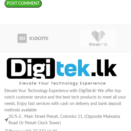
Elevate Your Technology Experience with DigiTek.lk! We offer top-
notch customer service and the best tech products to meet all your
needs. Enjoy fast services with cash on delivery and bank deposit
methods available
35/S-2 , Main Street Pettah, Colombo 11, (Opposite Malwatta
Road Or Pettah Clock Tower)