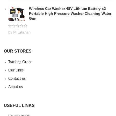
Wireless Car Washer 48V Lithium Battery x2
Portable High Pressure Washer Cleaning Water
Gun
by M Lakshan
OUR STORES
Tracking Order
Our Links
Contact us
About us
USEFUL LINKS