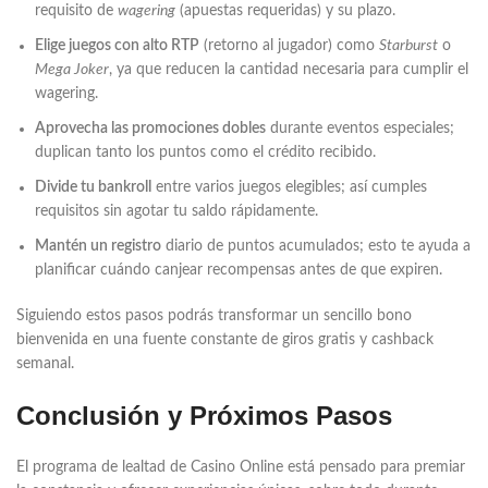
requisito de
wagering
(apuestas requeridas) y su plazo.
Elige juegos con alto RTP
(retorno al jugador) como
Starburst
o
Mega Joker
, ya que reducen la cantidad necesaria para cumplir el
wagering.
Aprovecha las promociones dobles
durante eventos especiales;
duplican tanto los puntos como el crédito recibido.
Divide tu bankroll
entre varios juegos elegibles; así cumples
requisitos sin agotar tu saldo rápidamente.
Mantén un registro
diario de puntos acumulados; esto te ayuda a
planificar cuándo canjear recompensas antes de que expiren.
Siguiendo estos pasos podrás transformar un sencillo bono
bienvenida en una fuente constante de giros gratis y cashback
semanal.
Conclusión y Próximos Pasos
El programa de lealtad de Casino Online está pensado para premiar