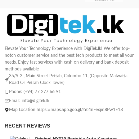
Elevate Your Technology Experience with DigiTek.lk! We offer top-
notch customer service and the best tech products to meet all your
needs. Enjoy fast services with cash on delivery and bank deposit
methods available
35/S-2 , Main Street Pettah, Colombo 11, (Opposite Malwatta
Road Or Pettah Clock Tower)
Phone: (+94) 77 277 66 91
Email:
info@digitek.lk
Map Location https://maps.app.goo.gl/sYc4nFexjm8Pw1E18
RECENT REVIEWS
Original HY320 Portable Auto Keystone