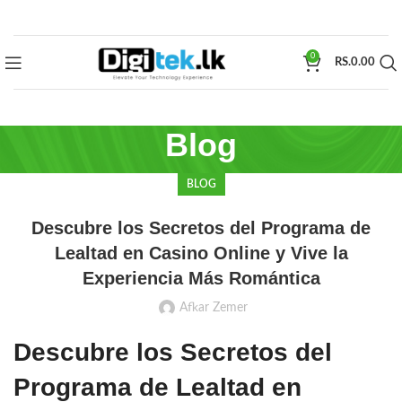
0
RS.
0.00
Blog
BLOG
Descubre los Secretos del Programa de
Lealtad en Casino Online y Vive la
Experiencia Más Romántica
Afkar Zemer
Descubre los Secretos del
Programa de Lealtad en