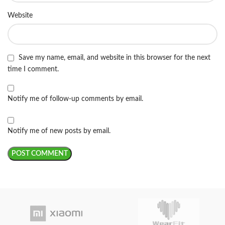
Website
Save my name, email, and website in this browser for the next
time I comment.
Notify me of follow-up comments by email.
Notify me of new posts by email.