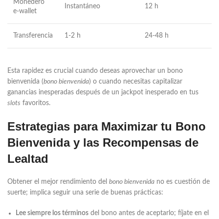
Monedero
Instantáneo
12 h
e‑wallet
Transferencia
1‑2 h
24‑48 h
Esta rapidez es crucial cuando deseas aprovechar un bono
bienvenida (
bono bienvenida
) o cuando necesitas capitalizar
ganancias inesperadas después de un jackpot inesperado en tus
slots
favoritos.
Estrategias para Maximizar tu Bono
Bienvenida y las Recompensas de
Lealtad
Obtener el mejor rendimiento del
bono bienvenida
no es cuestión de
suerte; implica seguir una serie de buenas prácticas:
Lee siempre los términos
del bono antes de aceptarlo; fíjate en el