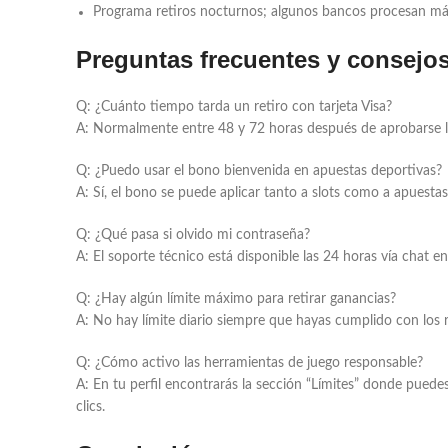
Programa retiros nocturnos; algunos bancos procesan más 
Preguntas frecuentes y consejos
Q: ¿Cuánto tiempo tarda un retiro con tarjeta Visa?
A: Normalmente entre 48 y 72 horas después de aprobarse la 
Q: ¿Puedo usar el bono bienvenida en apuestas deportivas?
A: Sí, el bono se puede aplicar tanto a slots como a apuestas
Q: ¿Qué pasa si olvido mi contraseña?
A: El soporte técnico está disponible las 24 horas vía chat en
Q: ¿Hay algún límite máximo para retirar ganancias?
A: No hay límite diario siempre que hayas cumplido con los 
Q: ¿Cómo activo las herramientas de juego responsable?
A: En tu perfil encontrarás la sección “Límites” donde pued
clics.