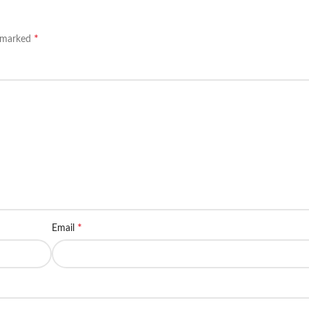
*
e marked
*
Email