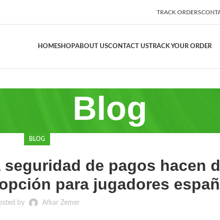
TRACK ORDERS
CONTA
HOME
SHOP
ABOUT US
CONTACT US
TRACK YOUR ORDER
Blog
BLOG
a seguridad de pagos hacen 
 opción para jugadores españ
osted by
Afkar Zemer