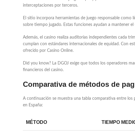
interceptaciones por terceros.
El sitio incorpora herramientas de juego responsable como lí
sobre tiempo jugado. Estas funciones ayudan a mantener el c
Además, el casino realiza auditorías independientes cada t
cumplan con estándares internacionales de equidad. Con esta
ofrecido por Casino Online.
Did you know? La DGOJ exige que todos los operadores mant
financieros del casino.
Comparativa de métodos de pago
A continuación se muestra una tabla comparativa entre los p
en España:
MÉTODO
TIEMPO MEDI