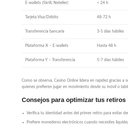
E‑wallets (Skrill, Neteller)
< 24 h
Tarjeta Visa/Débito
48‑72 h
Transferencia bancaria
3‑5 días hábiles
Plataforma X – E‑wallets
Hasta 48 h
Plataforma Y – Transferencia
5‑7 días hábiles
Como se observa, Casino Online lidera en rapidez gracias a su
quienes prefieren jugar en movimiento desde su móvil o tabl
Consejos para optimizar tus retiros
Verifica tu identidad antes del primer retiro para evitar d
Prefiere monederos electrónicos cuando necesites liquide