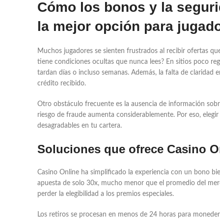
Cómo los bonos y la segur
la mejor opción para jugad
Muchos jugadores se sienten frustrados al recibir ofertas q
tiene condiciones ocultas que nunca lees? En sitios poco reg
tardan días o incluso semanas. Además, la falta de claridad 
crédito recibido.
Otro obstáculo frecuente es la ausencia de información sobre
riesgo de fraude aumenta considerablemente. Por eso, elegir
desagradables en tu cartera.
Soluciones que ofrece Casino On
Casino Online ha simplificado la experiencia con un bono bie
apuesta de solo 30x, mucho menor que el promedio del mer
perder la elegibilidad a los premios especiales.
Los retiros se procesan en menos de 24 horas para monederos