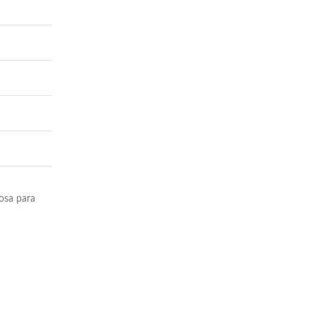
iosa para