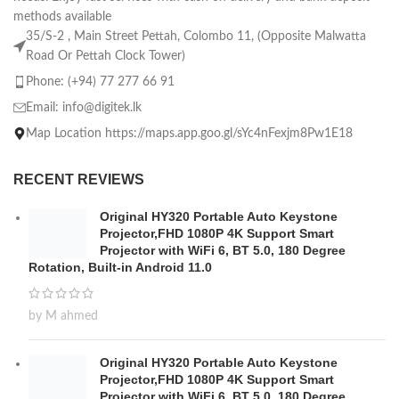
methods available
35/S-2 , Main Street Pettah, Colombo 11, (Opposite Malwatta
Road Or Pettah Clock Tower)
Phone: (+94) 77 277 66 91
Email:
info@digitek.lk
Map Location https://maps.app.goo.gl/sYc4nFexjm8Pw1E18
RECENT REVIEWS
Original HY320 Portable Auto Keystone
Projector,FHD 1080P 4K Support Smart
Projector with WiFi 6, BT 5.0, 180 Degree
Rotation, Built-in Android 11.0
by M ahmed
Original HY320 Portable Auto Keystone
Projector,FHD 1080P 4K Support Smart
Projector with WiFi 6, BT 5.0, 180 Degree