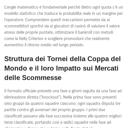
L’angle matematico è fondamentale perché dietro ogni quota c’è un
modello statistico che traduce la probabilità reale in un margine per
l’operatore. Comprendere questi meccanismi permette sia ai
scommettitori sportivi sia ai giocatori di casinò di valutare il valore
atteso delle proprie puntate, ottimizzare il bankroll con metodi
come la Kelly Criterion e scegliere promozioni che realmente
aumentino il ritorno medio nel lungo periodo.
Struttura dei Tornei della Coppa del
Mondo e il loro Impatto sui Mercati
delle Scommesse
Il formato ufficiale prevede una fase a gironi seguita da una fase ad
eliminazione diretta (“knockout”). Nella prima fase sono presenti
otto gruppi da quattro squadre ciascuno; ogni squadra disputa tre
partite contro gli avversari del proprio gruppo. I primi due
classificati passano alla fase successiva insieme alle quattro migliori
terze classificate, portando così a sedici squadre nella fase ad