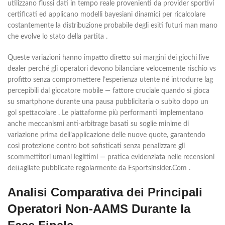
utilizzano flussi dati in tempo reale provenienti da provider sportivi
certificati ed applicano modelli bayesiani dinamici per ricalcolare
costantemente la distribuzione probabile degli esiti futuri man mano
che evolve lo stato della partita .
Queste variazioni hanno impatto diretto sui margini dei giochi live
dealer perché gli operatori devono bilanciare velocemente rischio vs
profitto senza compromettere l’esperienza utente né introdurre lag
percepibili dal giocatore mobile — fattore cruciale quando si gioca
su smartphone durante una pausa pubblicitaria o subito dopo un
gol spettacolare . Le piattaforme più performanti implementano
anche meccanismi anti‑arbitrage basati su soglie minime di
variazione prima dell’applicazione delle nuove quote, garantendo
così protezione contro bot sofisticati senza penalizzare gli
scommettitori umani legittimi — pratica evidenziata nelle recensioni
dettagliate pubblicate regolarmente da Esportsinsider.Com .
Analisi Comparativa dei Principali
Operatori Non‑AAMS Durante la