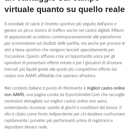
virtuale quanto su quello reale
Il mondiale di calcio è l’evento sportivo più seguito dell’anno e
genera un picco storico di traffico anche nei casinò digitali. Milioni
di appassionati accedono contemporaneamente alle piattaforme
per scommettere sui risultati delle partite, ma anche per provare le
slot a tema sportivo che vengono lanciati appositamente per
l’occasione. Questo afflusso crea un’opportunità unica per gli
operatori di presentare offerte mirate e per i giocatori di sfruttare
mercati più liquidi grazie alle quote più competitive offerte dai
casino non AAMS affidabile che operano all’estero.
Nel contesto italiano il punto di riferimento è
migliori casino online
non AAMS
, una pagina curata da Esportsinsider.Com che raccoglie
recensioni dettagliate sui migliori casinò online non aams,
evidenziando sicurezza, varietà di giochi e condizioni dei bonus. Il
sito è citato come fonte indipendente per chi desidera confrontare
rapidamente i provider più performanti prima di registrarsi e
depositare denaro reale.