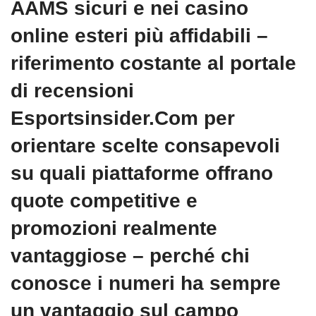
AAMS sicuri e nei casino
online esteri più affidabili –
riferimento costante al portale
di recensioni
Esportsinsider.Com per
orientare scelte consapevoli
su quali piattaforme offrano
quote competitive e
promozioni realmente
vantaggiose – perché chi
conosce i numeri ha sempre
un vantaggio sul campo