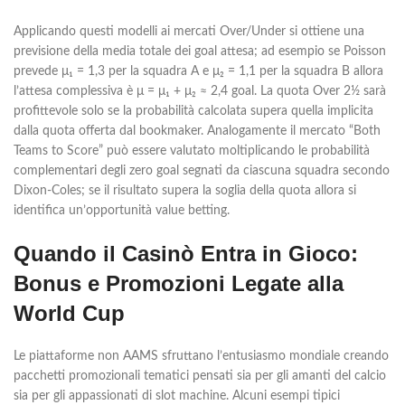
Applicando questi modelli ai mercati Over/Under si ottiene una
previsione della media totale dei goal attesa; ad esempio se Poisson
prevede μ₁ = 1,3 per la squadra A e μ₂ = 1,1 per la squadra B allora
l’attesa complessiva è μ = μ₁ + μ₂ ≈ 2,4 goal. La quota Over 2½ sarà
profittevole solo se la probabilità calcolata supera quella implicita
dalla quota offerta dal bookmaker. Analogamente il mercato “Both
Teams to Score” può essere valutato moltiplicando le probabilità
complementari degli zero goal segnati da ciascuna squadra secondo
Dixon‑Coles; se il risultato supera la soglia della quota allora si
identifica un’opportunità value betting.
Quando il Casinò Entra in Gioco:
Bonus e Promozioni Legate alla
World Cup
Le piattaforme non AAMS sfruttano l’entusiasmo mondiale creando
pacchetti promozionali tematici pensati sia per gli amanti del calcio
sia per gli appassionati di slot machine. Alcuni esempi tipici