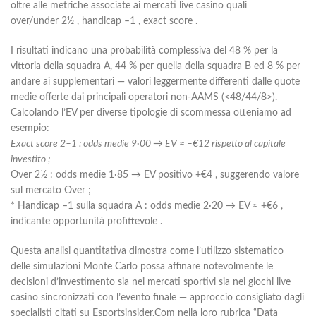
oltre alle metriche associate ai mercati live casino quali
over/under 2½ , handicap –1 , exact score .
I risultati indicano una probabilità complessiva del 48 % per la
vittoria della squadra A, 44 % per quella della squadra B ed 8 % per
andare ai supplementari — valori leggermente differenti dalle quote
medie offerte dai principali operatori non‑AAMS (<48/44/8>).
Calcolando l’EV per diverse tipologie di scommessa otteniamo ad
esempio:
Exact score 2–1 : odds medie 9·00 → EV ≈ –€12 rispetto al capitale
investito ;
Over 2½ : odds medie 1·85 → EV positivo +€4 , suggerendo valore
sul mercato Over ;
* Handicap –1 sulla squadra A : odds medie 2·20 → EV ≈ +€6 ,
indicante opportunità profittevole .
Questa analisi quantitativa dimostra come l’utilizzo sistematico
delle simulazioni Monte Carlo possa affinare notevolmente le
decisioni d’investimento sia nei mercati sportivi sia nei giochi live
casino sincronizzati con l’evento finale — approccio consigliato dagli
specialisti citati su Esportsinsider.Com nella loro rubrica “Data