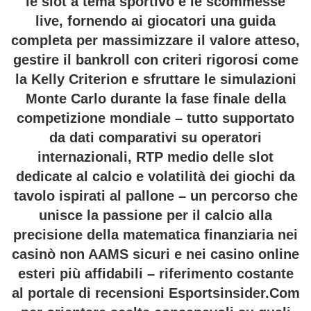
le slot a tema sportivo e le scommesse
live, fornendo ai giocatori una guida
completa per massimizzare il valore atteso,
gestire il bankroll con criteri rigorosi come
la Kelly Criterion e sfruttare le simulazioni
Monte Carlo durante la fase finale della
competizione mondiale – tutto supportato
da dati comparativi su operatori
internazionali, RTP medio delle slot
dedicate al calcio e volatilità dei giochi da
tavolo ispirati al pallone – un percorso che
unisce la passione per il calcio alla
precisione della matematica finanziaria nei
casinò non AAMS sicuri e nei casino online
esteri più affidabili – riferimento costante
al portale di recensioni Esportsinsider.Com