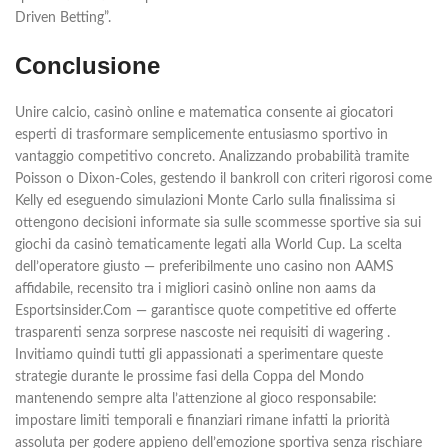
Driven Betting”.
Conclusione
Unire calcio, casinò online e matematica consente ai giocatori
esperti di trasformare semplicemente entusiasmo sportivo in
vantaggio competitivo concreto. Analizzando probabilità tramite
Poisson o Dixon‑Coles, gestendo il bankroll con criteri rigorosi come
Kelly ed eseguendo simulazioni Monte Carlo sulla finalissima si
ottengono decisioni informate sia sulle scommesse sportive sia sui
giochi da casinò tematicamente legati alla World Cup. La scelta
dell’operatore giusto — preferibilmente uno casino non AAMS
affidabile, recensito tra i migliori casinò online non aams da
Esportsinsider.Com — garantisce quote competitive ed offerte
trasparenti senza sorprese nascoste nei requisiti di wagering .
Invitiamo quindi tutti gli appassionati a sperimentare queste
strategie durante le prossime fasi della Coppa del Mondo
mantenendo sempre alta l’attenzione al gioco responsabile:
impostare limiti temporali e finanziari rimane infatti la priorità
assoluta per godere appieno dell’emozione sportiva senza rischiare