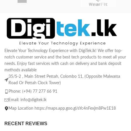
Elevate Your Technology Experience with DigiTek.lk! We offer top-
notch customer service and the best tech products to meet all your
needs. Enjoy fast services with cash on delivery and bank deposit
methods available
35/S-2 , Main Street Pettah, Colombo 11, (Opposite Malwatta
Road Or Pettah Clock Tower)
Phone: (+94) 77 277 66 91
Email:
info@digitek.lk
Map Location https://maps.app.goo.gl/sYc4nFexjm8Pw1E18
RECENT REVIEWS