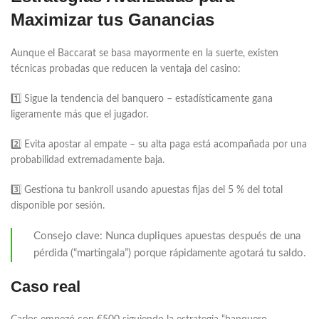
Maximizar tus Ganancias
Aunque el Baccarat se basa mayormente en la suerte, existen
técnicas probadas que reducen la ventaja del casino:
1️⃣ Sigue la tendencia del banquero – estadísticamente gana
ligeramente más que el jugador.
2️⃣ Evita apostar al empate – su alta paga está acompañada por una
probabilidad extremadamente baja.
3️⃣ Gestiona tu bankroll usando apuestas fijas del 5 % del total
disponible por sesión.
Consejo clave: Nunca dupliques apuestas después de una
pérdida (“martingala”) porque rápidamente agotará tu saldo.
Caso real