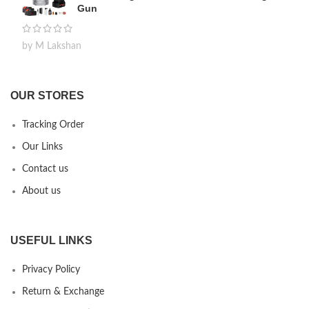
Gun
by M Lakshan
OUR STORES
Tracking Order
Our Links
Contact us
About us
USEFUL LINKS
Privacy Policy
Return & Exchange