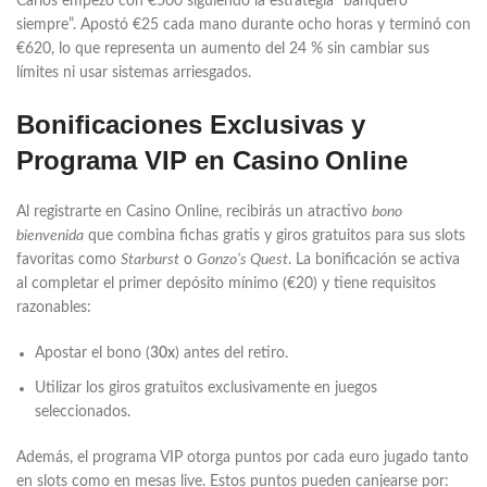
Carlos empezó con €500 siguiendo la estrategia “banquero
siempre”. Apostó €25 cada mano durante ocho horas y terminó con
€620, lo que representa un aumento del 24 % sin cambiar sus
límites ni usar sistemas arriesgados.
Bonificaciones Exclusivas y
Programa VIP en Casino Online
Al registrarte en Casino Online, recibirás un atractivo
bono
bienvenida
que combina fichas gratis y giros gratuitos para sus slots
favoritas como
Starburst
o
Gonzo’s Quest
. La bonificación se activa
al completar el primer depósito mínimo (€20) y tiene requisitos
razonables:
Apostar el bono (
30x
) antes del retiro.
Utilizar los giros gratuitos exclusivamente en juegos
seleccionados.
Además, el programa VIP otorga puntos por cada euro jugado tanto
en slots como en mesas live. Estos puntos pueden canjearse por: