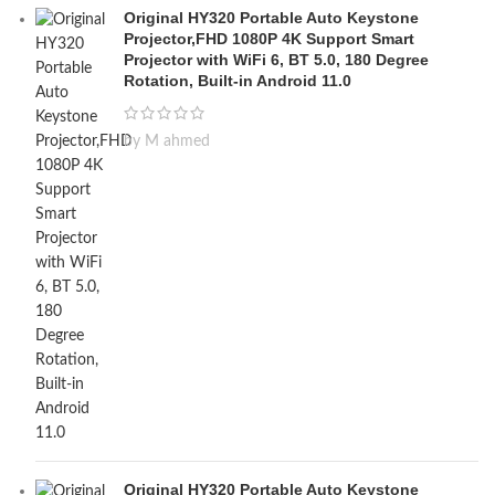
Original HY320 Portable Auto Keystone
Projector,FHD 1080P 4K Support Smart
Projector with WiFi 6, BT 5.0, 180 Degree
Rotation, Built-in Android 11.0
by M ahmed
Original HY320 Portable Auto Keystone