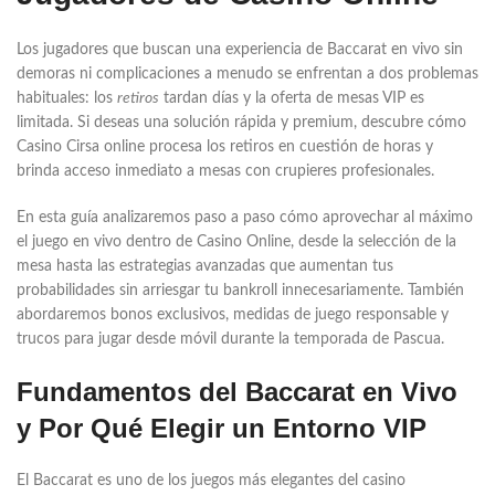
Los jugadores que buscan una experiencia de Baccarat en vivo sin
demoras ni complicaciones a menudo se enfrentan a dos problemas
habituales: los
retiros
tardan días y la oferta de mesas VIP es
limitada. Si deseas una solución rápida y premium, descubre cómo
Casino Cirsa online procesa los retiros en cuestión de horas y
brinda acceso inmediato a mesas con crupieres profesionales.
En esta guía analizaremos paso a paso cómo aprovechar al máximo
el juego en vivo dentro de Casino Online, desde la selección de la
mesa hasta las estrategias avanzadas que aumentan tus
probabilidades sin arriesgar tu bankroll innecesariamente. También
abordaremos bonos exclusivos, medidas de juego responsable y
trucos para jugar desde móvil durante la temporada de Pascua.
Fundamentos del Baccarat en Vivo
y Por Qué Elegir un Entorno VIP
El Baccarat es uno de los juegos más elegantes del casino