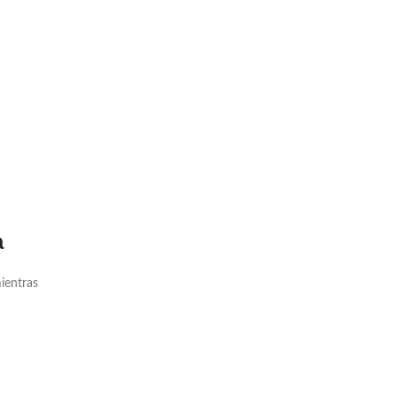
a
mientras