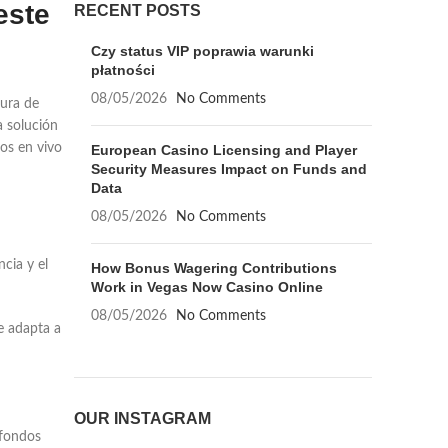
este
RECENT POSTS
Czy status VIP poprawia warunki
płatności
08/05/2026
No Comments
gura de
a solución
gos en vivo
European Casino Licensing and Player
Security Measures Impact on Funds and
Data
08/05/2026
No Comments
cia y el
How Bonus Wagering Contributions
Work in Vegas Now Casino Online
08/05/2026
No Comments
se adapta a
OUR INSTAGRAM
 fondos