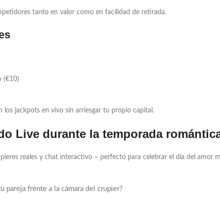
petidores tanto en valor como en facilidad de retirada.
res
o (€10)
los jackpots en vivo sin arriesgar tu propio capital.
do Live durante la temporada romántic
ieres reales y chat interactivo – perfecto para celebrar el día del amor 
 pareja frente a la cámara del crupier?