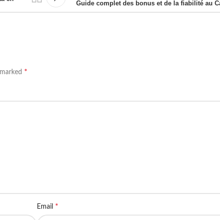
Guide complet des bonus et de la fiabilité au C
*
e marked
*
Email