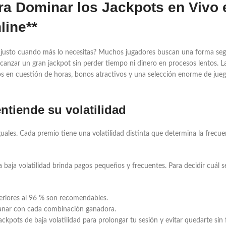
ara Dominar los Jackpots en Vivo 
line**
s justo cuando más lo necesitas? Muchos jugadores buscan una forma se
canzar un gran jackpot sin perder tiempo ni dinero en procesos lentos. L
iros en cuestión de horas, bonos atractivos y una selección enorme de jue
entiende su volatilidad
uales. Cada premio tiene una volatilidad distinta que determina la frecuen
na baja volatilidad brinda pagos pequeños y frecuentes. Para decidir cuál 
uperiores al 96 % son recomendables.
 ganar con cada combinación ganadora.
jackpots de baja volatilidad para prolongar tu sesión y evitar quedarte sin