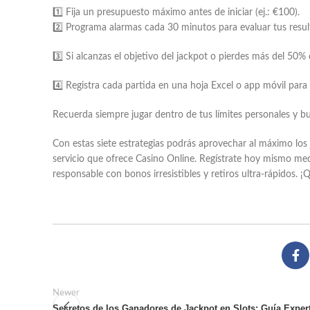
1️⃣ Fija un presupuesto máximo antes de iniciar (ej.: €100).
2️⃣ Programa alarmas cada 30 minutos para evaluar tus resul
3️⃣ Si alcanzas el objetivo del jackpot o pierdes más del 50%
4️⃣ Registra cada partida en una hoja Excel o app móvil para 
Recuerda siempre jugar dentro de tus límites personales y bus
Con estas siete estrategias podrás aprovechar al máximo los
servicio que ofrece Casino Online. Regístrate hoy mismo me
responsable con bonos irresistibles y retiros ultra‑rápidos. 
Newer
Secretos de los Ganadores de Jackpot en Slots: Guía Exper