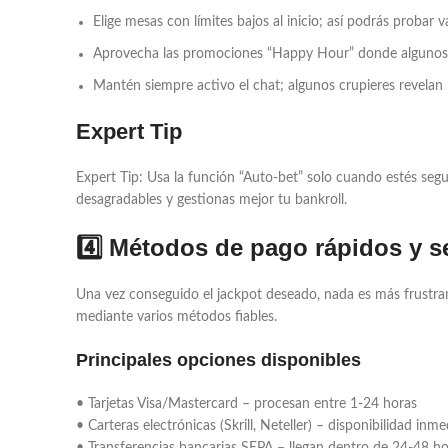
Elige mesas con límites bajos al inicio; así podrás probar
Aprovecha las promociones “Happy Hour” donde algunos c
Mantén siempre activo el chat; algunos crupieres revelan
Expert Tip
Expert Tip: Usa la función “Auto‑bet” solo cuando estés segur
desagradables y gestionas mejor tu bankroll.
4️⃣ Métodos de pago rápidos y s
Una vez conseguido el jackpot deseado, nada es más frustrant
mediante varios métodos fiables.
Principales opciones disponibles
• Tarjetas Visa/Mastercard – procesan entre 1‑24 horas
• Carteras electrónicas (Skrill, Neteller) – disponibilidad inme