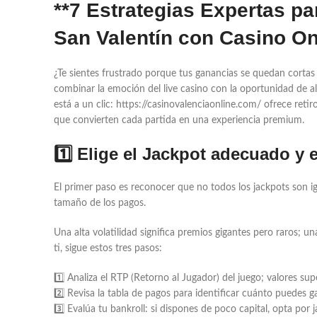
**7 Estrategias Expertas p
San Valentín con Casino On
¿Te sientes frustrado porque tus ganancias se quedan corta
combinar la emoción del live casino con la oportunidad de al
está a un clic: https://casinovalenciaonline.com/ ofrece ret
que convierten cada partida en una experiencia premium.
1️⃣ Elige el Jackpot adecuado y 
El primer paso es reconocer que no todos los jackpots son ig
tamaño de los pagos.
Una alta volatilidad significa premios gigantes pero raros; u
ti, sigue estos tres pasos:
1️⃣ Analiza el RTP (Retorno al Jugador) del juego; valores s
2️⃣ Revisa la tabla de pagos para identificar cuánto puedes
3️⃣ Evalúa tu bankroll: si dispones de poco capital, opta por 