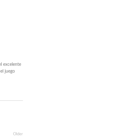
l excelente
el juego
Older