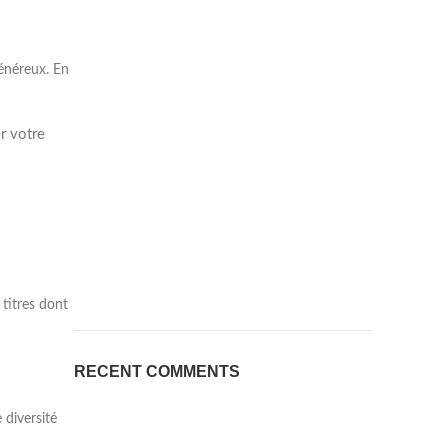
généreux. En
r votre
 titres dont
RECENT COMMENTS
 diversité