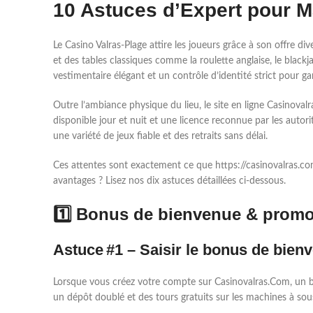
10 Astuces d’Expert pour M
Le Casino Valras‑Plage attire les joueurs grâce à son offre d
et des tables classiques comme la roulette anglaise, le black
vestimentaire élégant et un contrôle d’identité strict pour gar
Outre l’ambiance physique du lieu, le site en ligne Casinova
disponible jour et nuit et une licence reconnue par les autori
une variété de jeux fiable et des retraits sans délai.
Ces attentes sont exactement ce que https://casinovalras.c
avantages ? Lisez nos dix astuces détaillées ci‑dessous.
1️⃣ Bonus de bienvenue & promo
Astuce #1 – Saisir le bonus de bienv
Lorsque vous créez votre compte sur Casinovalras.Com, un b
un dépôt doublé et des tours gratuits sur les machines à sous