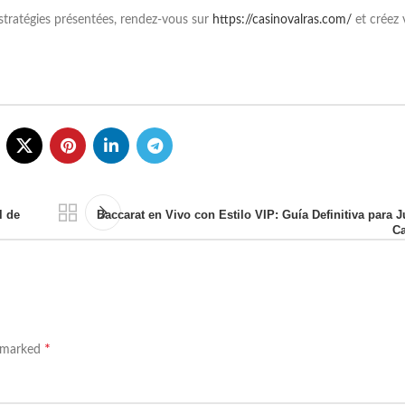
stratégies présentées, rendez‑vous sur
https://casinovalras.com/
et créez 
l de
Baccarat en Vivo con Estilo VIP: Guía Definitiva para 
Ca
*
e marked