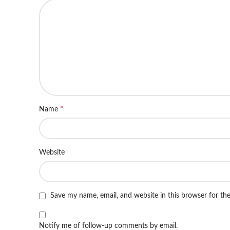
*
Name
Website
Save my name, email, and website in this browser for th
Notify me of follow-up comments by email.