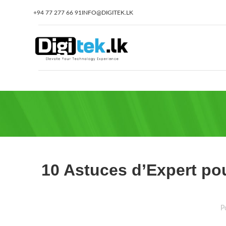
+94 77 277 66 91
INFO@DIGITEK.LK
10 Astuces d’Expert po
P