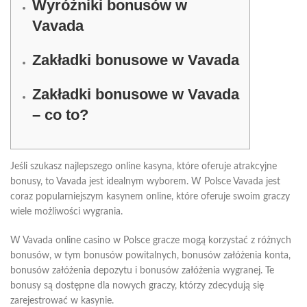
Wyróżniki bonusów w
Vavada
Zakładki bonusowe w Vavada
Zakładki bonusowe w Vavada
– co to?
Jeśli szukasz najlepszego online kasyna, które oferuje atrakcyjne
bonusy, to Vavada jest idealnym wyborem. W Polsce Vavada jest
coraz popularniejszym kasynem online, które oferuje swoim graczy
wiele możliwości wygrania.
W Vavada online casino w Polsce gracze mogą korzystać z różnych
bonusów, w tym bonusów powitalnych, bonusów załóżenia konta,
bonusów załóżenia depozytu i bonusów załóżenia wygranej. Te
bonusy są dostępne dla nowych graczy, którzy zdecydują się
zarejestrować w kasynie.