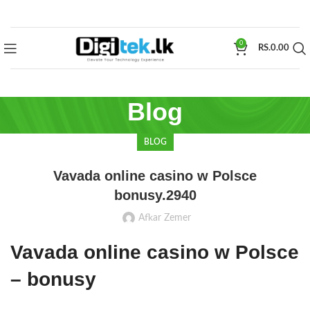
0
RS.
0.00
Blog
BLOG
Vavada online casino w Polsce
bonusy.2940
Afkar Zemer
Vavada online casino w Polsce
– bonusy