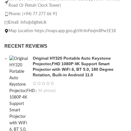
Road Or Pettah Clock Tower)
Phone: (+94) 77 277 66 91
Email:
info@digitek.lk
Map Location https://maps.app.goo.gl/sYc4nFexjm8Pw1E18
RECENT REVIEWS
Original HY320 Portable Auto Keystone
Projector,FHD 1080P 4K Support Smart
Projector with WiFi 6, BT 5.0, 180 Degree
Rotation, Built-in Android 11.0
by M ahmed