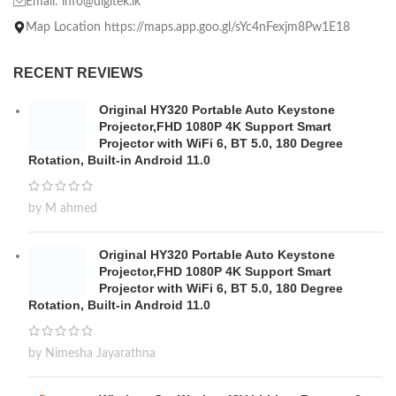
Email:
info@digitek.lk
Map Location https://maps.app.goo.gl/sYc4nFexjm8Pw1E18
RECENT REVIEWS
Original HY320 Portable Auto Keystone
Projector,FHD 1080P 4K Support Smart
Projector with WiFi 6, BT 5.0, 180 Degree
Rotation, Built-in Android 11.0
by M ahmed