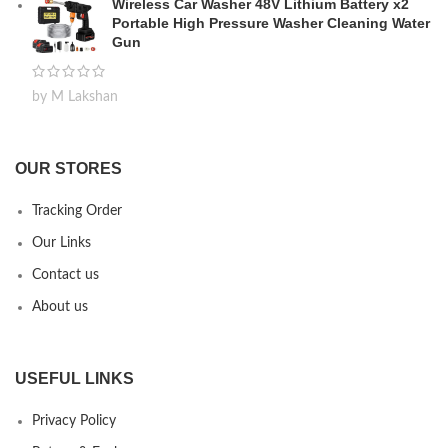
Original HY320 Portable Auto Keystone
Projector,FHD 1080P 4K Support Smart
Projector with WiFi 6, BT 5.0, 180 Degree
Rotation, Built-in Android 11.0
by Nimesha Jayarathna