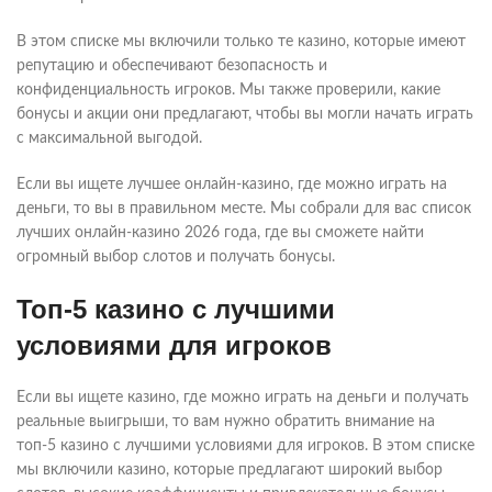
В этом списке мы включили только те казино, которые имеют
репутацию и обеспечивают безопасность и
конфиденциальность игроков. Мы также проверили, какие
бонусы и акции они предлагают, чтобы вы могли начать играть
с максимальной выгодой.
Если вы ищете лучшее онлайн-казино, где можно играть на
деньги, то вы в правильном месте. Мы собрали для вас список
лучших онлайн-казино 2026 года, где вы сможете найти
огромный выбор слотов и получать бонусы.
Топ-5 казино с лучшими
условиями для игроков
Если вы ищете казино, где можно играть на деньги и получать
реальные выигрыши, то вам нужно обратить внимание на
топ-5 казино с лучшими условиями для игроков. В этом списке
мы включили казино, которые предлагают широкий выбор