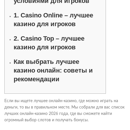
условиями для игроков
1. Casino Online – лучшее
казино для игроков
2. Casino Top – лучшее
казино для игроков
Как выбрать лучшее
казино онлайн: советы и
рекомендации
Если вы ищете лучшее онлайн-казино, где можно играть на
деньги, то вы в правильном месте. Мы собрали для вас список
лучших онлайн-казино 2026 года, где вы сможете найти
огромный выбор слотов и получать бонусы.