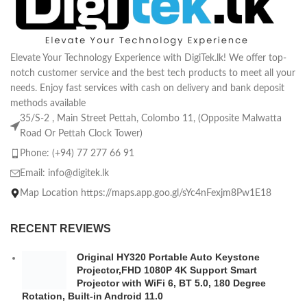
Elevate Your Technology Experience with DigiTek.lk! We offer top-
notch customer service and the best tech products to meet all your
needs. Enjoy fast services with cash on delivery and bank deposit
methods available
35/S-2 , Main Street Pettah, Colombo 11, (Opposite Malwatta
Road Or Pettah Clock Tower)
Phone: (+94) 77 277 66 91
Email:
info@digitek.lk
Map Location https://maps.app.goo.gl/sYc4nFexjm8Pw1E18
RECENT REVIEWS
Original HY320 Portable Auto Keystone
Projector,FHD 1080P 4K Support Smart
Projector with WiFi 6, BT 5.0, 180 Degree
Rotation, Built-in Android 11.0