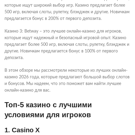
которые ищут широкий выбор игр. Казино предлагает более
500 игр, включая слоты, рулетку, блэкджек и другие. Новичкам
предлагается бонус в 200% от первого депозита.
Казино 3: Betway – это лучшее онлайн-казино для игроков,
которые ищут надежный и безопасный игровой опыт. Казино
предлагает более 500 игр, включая слоты, рулетку, блэкджек и
другие. Новичкам предлагается бонус в 100% от первого
депозита.
В этом обзоре мы рассмотрели некоторые из лучших онлайн-
казино 2026 года, которые предлагают большой выбор слотов
и бонусов. Мы надеем, что это поможет вам найти лучшее
онлайн-казино для вас.
Топ-5 казино с лучшими
условиями для игроков
1. Casino X