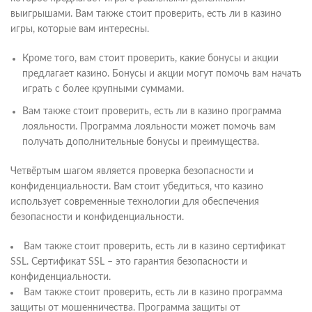
выигрышами. Вам также стоит проверить, есть ли в казино
игры, которые вам интересны.
Кроме того, вам стоит проверить, какие бонусы и акции
предлагает казино. Бонусы и акции могут помочь вам начать
играть с более крупными суммами.
Вам также стоит проверить, есть ли в казино программа
лояльности. Программа лояльности может помочь вам
получать дополнительные бонусы и преимущества.
Четвёртым шагом является проверка безопасности и
конфиденциальности. Вам стоит убедиться, что казино
использует современные технологии для обеспечения
безопасности и конфиденциальности.
Вам также стоит проверить, есть ли в казино сертификат
SSL. Сертификат SSL – это гарантия безопасности и
конфиденциальности.
Вам также стоит проверить, есть ли в казино программа
защиты от мошенничества. Программа защиты от