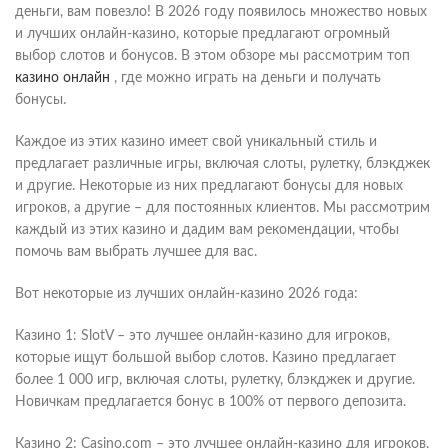
деньги, вам повезло! В 2026 году появилось множество новых
и лучших онлайн-казино, которые предлагают огромный
выбор слотов и бонусов. В этом обзоре мы рассмотрим топ
казино онлайн
, где можно играть на деньги и получать
бонусы.
Каждое из этих казино имеет свой уникальный стиль и
предлагает различные игры, включая слоты, рулетку, блэкджек
и другие. Некоторые из них предлагают бонусы для новых
игроков, а другие – для постоянных клиентов. Мы рассмотрим
каждый из этих казино и дадим вам рекомендации, чтобы
помочь вам выбрать лучшее для вас.
Вот некоторые из лучших онлайн-казино 2026 года:
Казино 1: SlotV – это лучшее онлайн-казино для игроков,
которые ищут большой выбор слотов. Казино предлагает
более 1 000 игр, включая слоты, рулетку, блэкджек и другие.
Новичкам предлагается бонус в 100% от первого депозита.
Казино 2: Casino.com – это лучшее онлайн-казино для игроков,