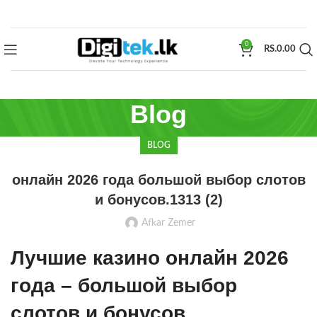
0
RS.
0.00
Blog
BLOG
онлайн 2026 года большой выбор слотов
и бонусов.1313 (2)
Afkar Zemer
Лучшие казино онлайн 2026
года – большой выбор
слотов и бонусов