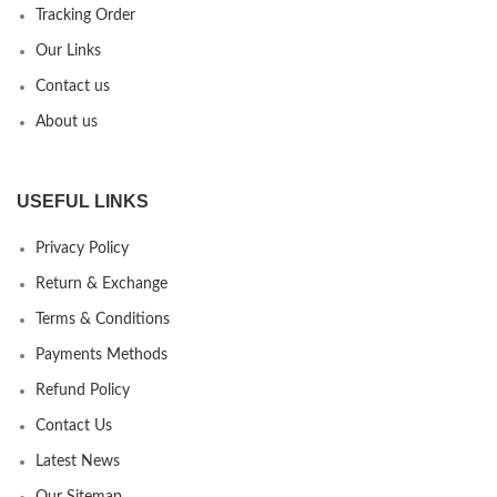
Tracking Order
Our Links
Contact us
About us
USEFUL LINKS
Privacy Policy
Return & Exchange
Terms & Conditions
Payments Methods
Refund Policy
Contact Us
Latest News