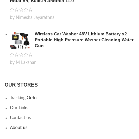
Original HY320 Portable Auto Keystone
Projector,FHD 1080P 4K Support Smart
Projector with WiFi 6, BT 5.0, 180 Degree
Rotation, Built-in Android 11.0
by Nimesha Jayarathna