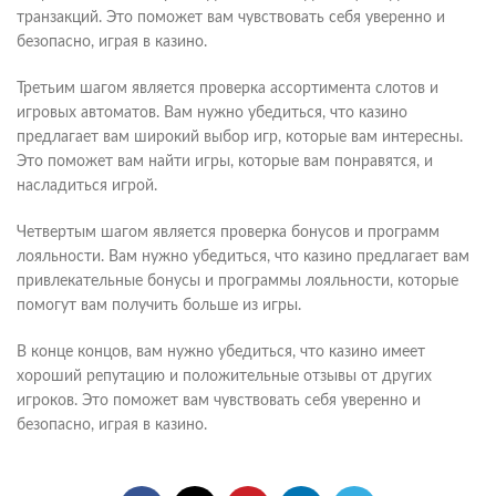
транзакций. Это поможет вам чувствовать себя уверенно и
безопасно, играя в казино.
Третьим шагом является проверка ассортимента слотов и
игровых автоматов. Вам нужно убедиться, что казино
предлагает вам широкий выбор игр, которые вам интересны.
Это поможет вам найти игры, которые вам понравятся, и
насладиться игрой.
Четвертым шагом является проверка бонусов и программ
лояльности. Вам нужно убедиться, что казино предлагает вам
привлекательные бонусы и программы лояльности, которые
помогут вам получить больше из игры.
В конце концов, вам нужно убедиться, что казино имеет
хороший репутацию и положительные отзывы от других
игроков. Это поможет вам чувствовать себя уверенно и
безопасно, играя в казино.