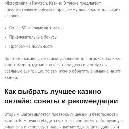
Microgaming и Playtech. Казино B также предлагает
привлекательные бонусы и программу лояльности для своих
игроков.
Более 50 игровых автоматов
Привлекательные бонусы
Программа лояльности
Вот топ-5 казино с лучшими условиями для игроков. Если вы
ищете казино, где можно играть на деньги и получать
реальные выигрыши, то вам нужно обратить внимание на эти
казино.
Как выбрать лучшее казино
онлайн: советы и рекомендации
Вторым шагом является проверка лицензии и безопасности
казино. Вам нужно убедиться, что казино имеет действующую
лицензию и использует надежные методы защиты данных и