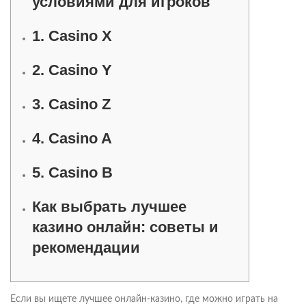
условиями для игроков
1. Casino X
2. Casino Y
3. Casino Z
4. Casino A
5. Casino B
Как выбрать лучшее
казино онлайн: советы и
рекомендации
Если вы ищете лучшее онлайн-казино, где можно играть на