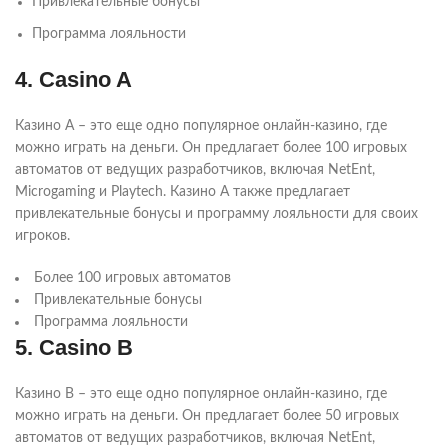
Привлекательные бонусы
Программа лояльности
4. Casino A
Казино A – это еще одно популярное онлайн-казино, где
можно играть на деньги. Он предлагает более 100 игровых
автоматов от ведущих разработчиков, включая NetEnt,
Microgaming и Playtech. Казино A также предлагает
привлекательные бонусы и программу лояльности для своих
игроков.
Более 100 игровых автоматов
Привлекательные бонусы
Программа лояльности
5. Casino B
Казино B – это еще одно популярное онлайн-казино, где
можно играть на деньги. Он предлагает более 50 игровых
автоматов от ведущих разработчиков, включая NetEnt,