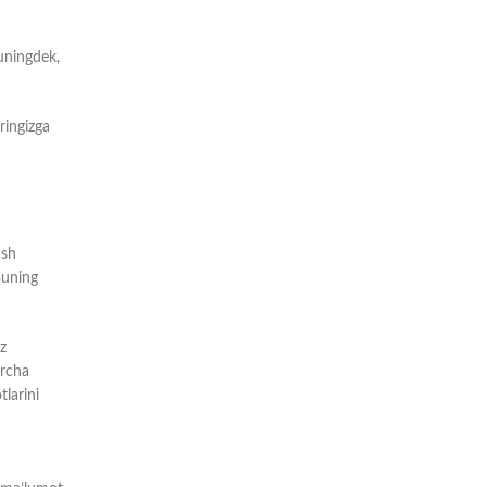
huningdek,
ringizga
ish
Buning
z
archa
larini