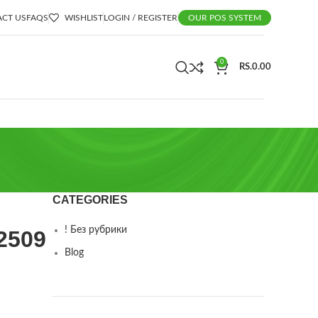
CT US
FAQS
WISHLIST
LOGIN / REGISTER
OUR POS SYSTEM
0
RS.
0.00
CATEGORIES
! Без рубрики
2509
Blog