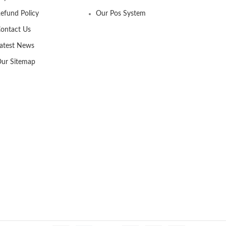
efund Policy
Our Pos System
ontact Us
atest News
ur Sitemap