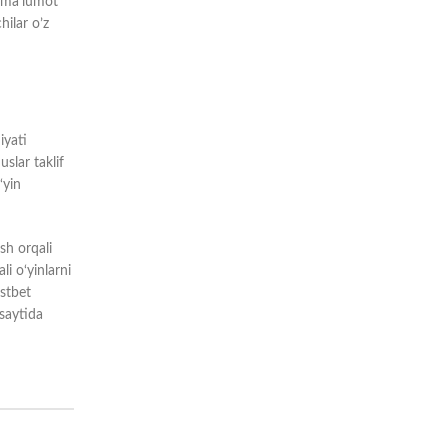
a ma’lumot
hilar o’z
iyati
slar taklif
‘yin
sh orqali
i o‘yinlarni
ostbet
saytida