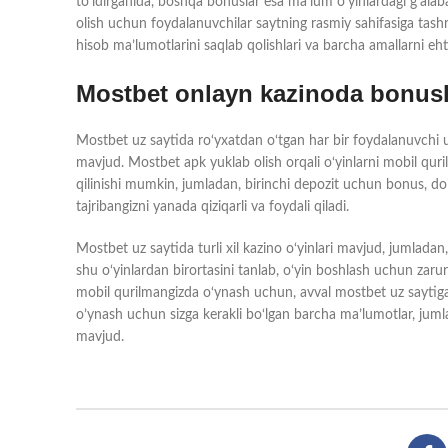
to’ldirganida, boshqa bonuslar esa ma’lum o’yinlardagi g’alab
olish uchun foydalanuvchilar saytning rasmiy sahifasiga tashr
hisob ma’lumotlarini saqlab qolishlari va barcha amallarni eh
Mostbet onlayn kazinoda bonusla
Mostbet uz saytida ro‘yxatdan o‘tgan har bir foydalanuvchi uc
mavjud. Mostbet apk yuklab olish orqali o‘yinlarni mobil quri
qilinishi mumkin, jumladan, birinchi depozit uchun bonus, do
tajribangizni yanada qiziqarli va foydali qiladi.
Mostbet uz saytida turli xil kazino o‘yinlari mavjud, jumladan,
shu o‘yinlardan birortasini tanlab, o‘yin boshlash uchun zaru
mobil qurilmangizda o‘ynash uchun, avval mostbet uz saytiga 
o’ynash uchun sizga kerakli bo‘lgan barcha ma’lumotlar, juml
mavjud.