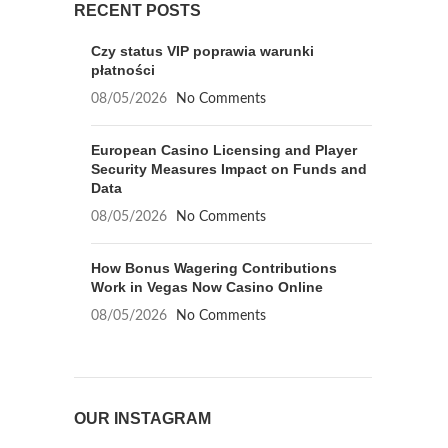
RECENT POSTS
Czy status VIP poprawia warunki
płatności
08/05/2026
No Comments
European Casino Licensing and Player
Security Measures Impact on Funds and
Data
08/05/2026
No Comments
How Bonus Wagering Contributions
Work in Vegas Now Casino Online
08/05/2026
No Comments
OUR INSTAGRAM