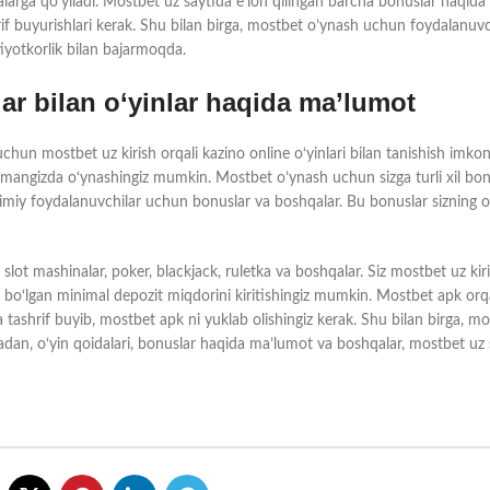
alarga qo’yiladi. Mostbet uz saytida e’lon qilingan barcha bonuslar haqid
if buyurishlari kerak. Shu bilan birga, mostbet o’ynash uchun foydalanuvc
tiyotkorlik bilan bajarmoqda.
r bilan o‘yinlar haqida ma’lumot
hun mostbet uz kirish orqali kazino online o‘yinlari bilan tanishish imkon
lmangizda o‘ynashingiz mumkin. Mostbet o’ynash uchun sizga turli xil bonu
imiy foydalanuvchilar uchun bonuslar va boshqalar. Bu bonuslar sizning o
 slot mashinalar, poker, blackjack, ruletka va boshqalar. Siz mostbet uz kiri
r bo‘lgan minimal depozit miqdorini kiritishingiz mumkin. Mostbet apk orqal
tashrif buyib, mostbet apk ni yuklab olishingiz kerak. Shu bilan birga, m
adan, o‘yin qoidalari, bonuslar haqida ma’lumot va boshqalar, mostbet uz 