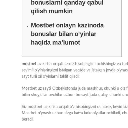
bonuslarni qanday qabul
qilish mumkin
Mostbet onlayn kazinoda
bonuslar bilan o‘yinlar
haqida ma’lumot
mostbet uz
kirish orqali siz o’z hisobingizni ochishingiz va tur
sevimli o’yinlaringizni istalgan vaqtda va istalgan joyda o’y
sayt turli xil o’yinlarni taklif qiladi.
Mostbet uz sayti O’zbekistonda juda mashhur, chunki u o’z foy
bilan shug’ullanuvchilar uchun bu sayt juda qulay, chunki unda
Siz mostbet uz kirish orqali o’z hisobingizni ochibsiz, keyin si
Mostbet o’ynash uchun sizga katta imkoniyatlar ochiladi, chunki
beradi.