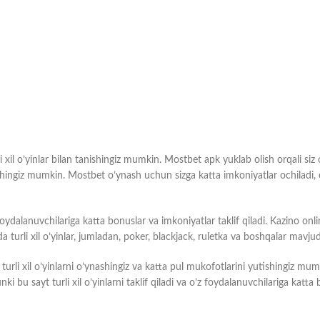
li xil o’yinlar bilan tanishingiz mumkin. Mostbet apk yuklab olish orqali siz 
nashingiz mumkin. Mostbet o’ynash uchun sizga katta imkoniyatlar ochiladi,
dalanuvchilariga katta bonuslar va imkoniyatlar taklif qiladi. Kazino onlin
 turli xil o’yinlar, jumladan, poker, blackjack, ruletka va boshqalar mavjud
z turli xil o’yinlarni o’ynashingiz va katta pul mukofotlarini yutishingiz mum
 bu sayt turli xil o’yinlarni taklif qiladi va o’z foydalanuvchilariga katta