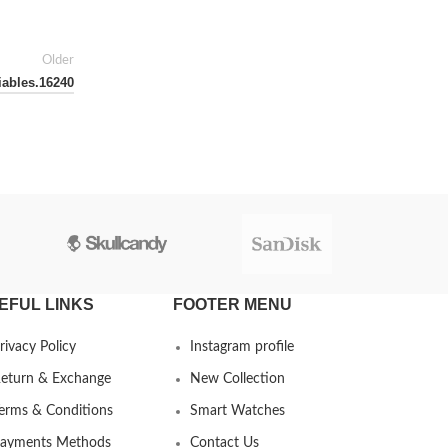
Older
iables.16240
EFUL LINKS
FOOTER MENU
rivacy Policy
Instagram profile
eturn & Exchange
New Collection
erms & Conditions
Smart Watches
ayments Methods
Contact Us