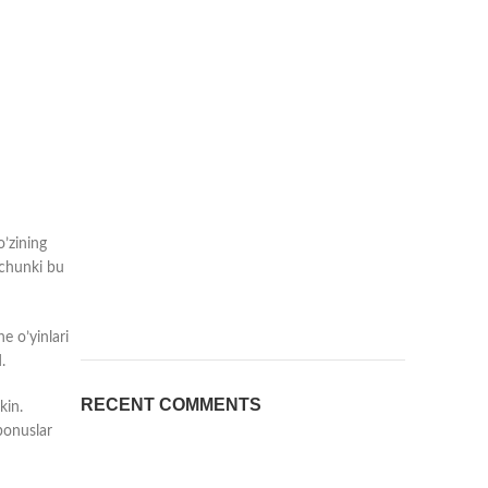
o’zining
 chunki bu
e o’yinlari
.
RECENT COMMENTS
kin.
 bonuslar