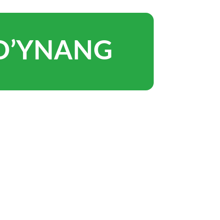
 O’YNANG