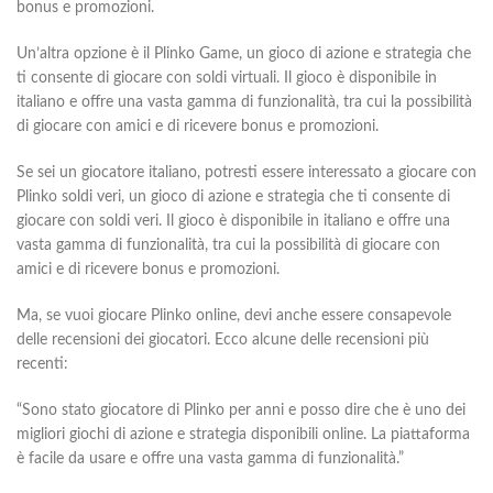
bonus e promozioni.
Un’altra opzione è il Plinko Game, un gioco di azione e strategia che
ti consente di giocare con soldi virtuali. Il gioco è disponibile in
italiano e offre una vasta gamma di funzionalità, tra cui la possibilità
di giocare con amici e di ricevere bonus e promozioni.
Se sei un giocatore italiano, potresti essere interessato a giocare con
Plinko soldi veri, un gioco di azione e strategia che ti consente di
giocare con soldi veri. Il gioco è disponibile in italiano e offre una
vasta gamma di funzionalità, tra cui la possibilità di giocare con
amici e di ricevere bonus e promozioni.
Ma, se vuoi giocare Plinko online, devi anche essere consapevole
delle recensioni dei giocatori. Ecco alcune delle recensioni più
recenti:
“Sono stato giocatore di Plinko per anni e posso dire che è uno dei
migliori giochi di azione e strategia disponibili online. La piattaforma
è facile da usare e offre una vasta gamma di funzionalità.”