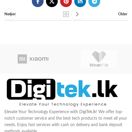
Newer
Older
Elevate Your Technology Experience with DigiTek.lk! We offer top-
notch customer service and the best tech products to meet all your
needs. Enjoy fast services with cash on delivery and bank deposit
methods available