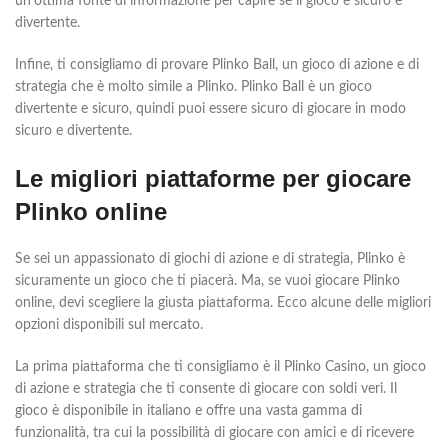
un’ottima fonte di informazione per capire se il gioco è sicuro e
divertente.
Infine, ti consigliamo di provare Plinko Ball, un gioco di azione e di
strategia che è molto simile a Plinko. Plinko Ball è un gioco
divertente e sicuro, quindi puoi essere sicuro di giocare in modo
sicuro e divertente.
Le migliori piattaforme per giocare
Plinko online
Se sei un appassionato di giochi di azione e di strategia, Plinko è
sicuramente un gioco che ti piacerà. Ma, se vuoi giocare Plinko
online, devi scegliere la giusta piattaforma. Ecco alcune delle migliori
opzioni disponibili sul mercato.
La prima piattaforma che ti consigliamo è il Plinko Casino, un gioco
di azione e strategia che ti consente di giocare con soldi veri. Il
gioco è disponibile in italiano e offre una vasta gamma di
funzionalità, tra cui la possibilità di giocare con amici e di ricevere