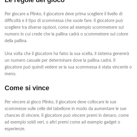
Per giocare a Plinko, il giocatore deve prima scegliere il livello di
difficoltà e il tipo di scommessa che vuole fare. Il giocatore può
scegliere tra diverse opzioni, come ad esempio scommettere sul
numero in cui crede che la pallina cadrà o scommettere sul colore
della pallina.
Una volta che il giocatore ha fatto la sua scelta, il sistema genererà
un numero casuale per determinare dove la pallina cadrà. Il
giocatore può quindi vedere se la sua scommessa è stata vincente o
meno.
Come si vince
Per vincere al gioco Plinko, il giocatore deve collocare le sue
scommesse sulle celle del tabellone in modo da aumentare le sue
chances di vincere. Il giocatore può vincere premi in denaro, come
ad esempio soldi veri, o altri premi come ad esempio gadget o
esperienze.