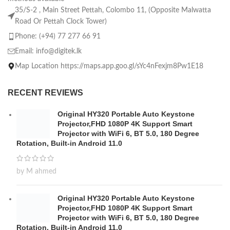
35/S-2 , Main Street Pettah, Colombo 11, (Opposite Malwatta
Road Or Pettah Clock Tower)
Phone: (+94) 77 277 66 91
Email:
info@digitek.lk
Map Location https://maps.app.goo.gl/sYc4nFexjm8Pw1E18
RECENT REVIEWS
Original HY320 Portable Auto Keystone
Projector,FHD 1080P 4K Support Smart
Projector with WiFi 6, BT 5.0, 180 Degree
Rotation, Built-in Android 11.0
by M ahmed
Original HY320 Portable Auto Keystone
Projector,FHD 1080P 4K Support Smart
Projector with WiFi 6, BT 5.0, 180 Degree
Rotation, Built-in Android 11.0