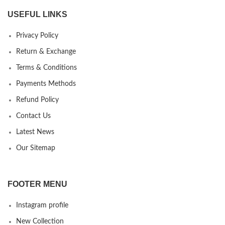
USEFUL LINKS
Privacy Policy
Return & Exchange
Terms & Conditions
Payments Methods
Refund Policy
Contact Us
Latest News
Our Sitemap
FOOTER MENU
Instagram profile
New Collection