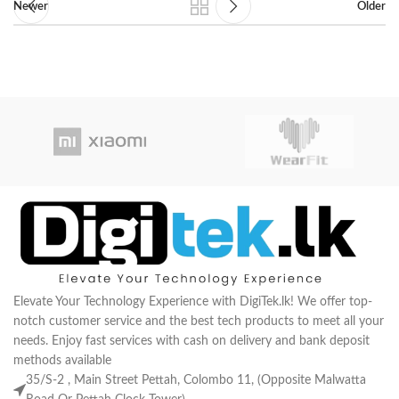
Newer
Older
Elevate Your Technology Experience with DigiTek.lk! We offer top-
notch customer service and the best tech products to meet all your
needs. Enjoy fast services with cash on delivery and bank deposit
methods available
35/S-2 , Main Street Pettah, Colombo 11, (Opposite Malwatta