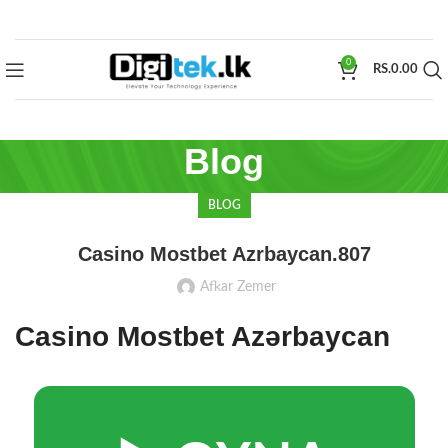
0
RS.
0.00
Blog
BLOG
Casino Mostbet Azrbaycan.807
Afkar Zemer
Casino Mostbet Azərbaycan