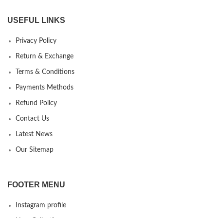
USEFUL LINKS
Privacy Policy
Return & Exchange
Terms & Conditions
Payments Methods
Refund Policy
Contact Us
Latest News
Our Sitemap
FOOTER MENU
Instagram profile