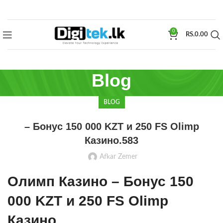
0
RS.
0.00
Blog
BLOG
– Бонус 150 000 KZT и 250 FS Olimp
Казино.583
Afkar Zemer
Олимп Казино – Бонус 150
000 KZT и 250 FS Olimp
Казино