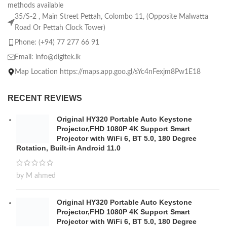
methods available
35/S-2 , Main Street Pettah, Colombo 11, (Opposite Malwatta
Road Or Pettah Clock Tower)
Phone: (+94) 77 277 66 91
Email:
info@digitek.lk
Map Location https://maps.app.goo.gl/sYc4nFexjm8Pw1E18
RECENT REVIEWS
Original HY320 Portable Auto Keystone
Projector,FHD 1080P 4K Support Smart
Projector with WiFi 6, BT 5.0, 180 Degree
Rotation, Built-in Android 11.0
by M ahmed
Original HY320 Portable Auto Keystone
Projector,FHD 1080P 4K Support Smart
Projector with WiFi 6, BT 5.0, 180 Degree