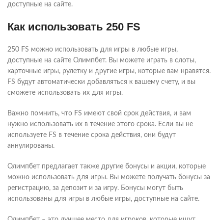
доступные на сайте.
Как использовать 250 FS
250 FS можно использовать для игры в любые игры,
доступные на сайте Олимпбет. Вы можете играть в слоты,
карточные игры, рулетку и другие игры, которые вам нравятся.
FS будут автоматически добавляться к вашему счету, и вы
сможете использовать их для игры.
Важно помнить, что FS имеют свой срок действия, и вам
нужно использовать их в течение этого срока. Если вы не
используете FS в течение срока действия, они будут
аннулированы.
Олимпбет предлагает также другие бонусы и акции, которые
можно использовать для игры. Вы можете получать бонусы за
регистрацию, за депозит и за игру. Бонусы могут быть
использованы для игры в любые игры, доступные на сайте.
Олимпбет – это лучшее место для игроков, которые ищут