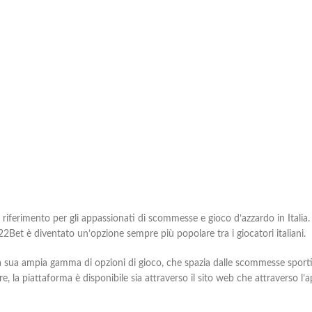
riferimento per gli appassionati di scommesse e gioco d’azzardo in Italia.
22Bet è diventato un’opzione sempre più popolare tra i giocatori italiani.
a sua ampia gamma di opzioni di gioco, che spazia dalle scommesse sporti
tre, la piattaforma è disponibile sia attraverso il sito web che attraverso l’