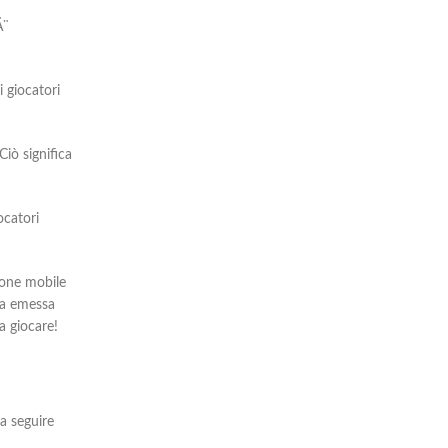
Ã¨
 giocatori
iò significa
ocatori
zione mobile
nza emessa
a giocare!
a seguire