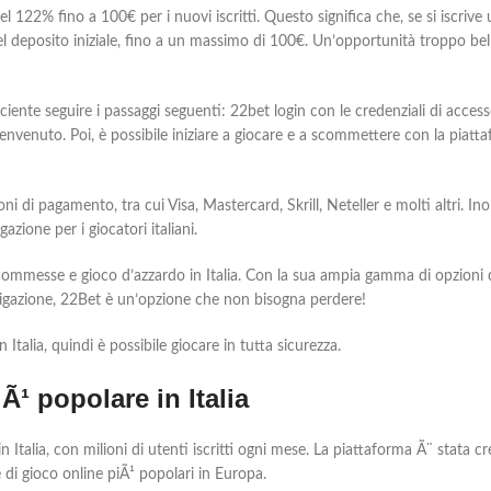
122% fino a 100€ per i nuovi iscritti. Questo significa che, se si iscrive
 deposito iniziale, fino a un massimo di 100€. Un’opportunità troppo bel
iciente seguire i passaggi seguenti: 22bet login con le credenziali di access
envenuto. Poi, è possibile iniziare a giocare e a scommettere con la piatt
i pagamento, tra cui Visa, Mastercard, Skrill, Neteller e molti altri. Inol
gazione per i giocatori italiani.
scommesse e gioco d’azzardo in Italia. Con la sua ampia gamma di opzioni di
igazione, 22Bet è un’opzione che non bisogna perdere!
talia, quindi è possibile giocare in tutta sicurezza.
Ã¹ popolare in Italia
 Italia, con milioni di utenti iscritti ogni mese. La piattaforma Ã¨ stata cr
di gioco online piÃ¹ popolari in Europa.