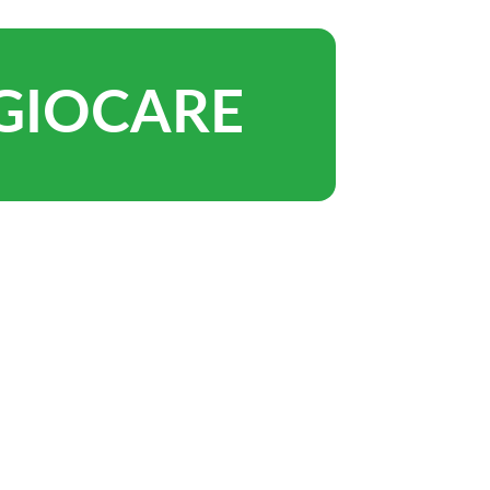
 GIOCARE