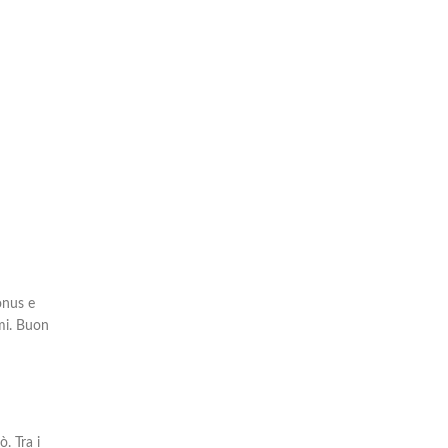
onus e
emi. Buon
. Tra i