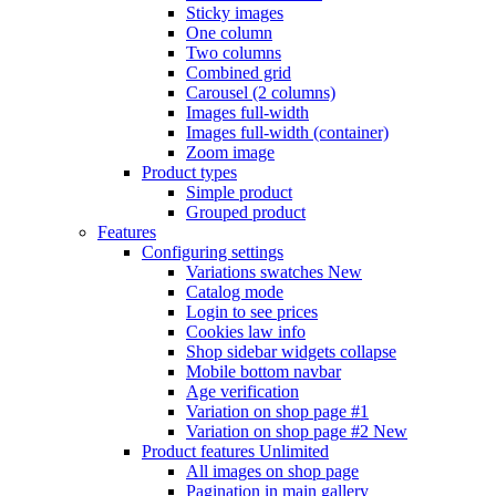
Sticky images
One column
Two columns
Combined grid
Carousel (2 columns)
Images full-width
Images full-width (container)
Zoom image
Product types
Simple product
Grouped product
Features
Configuring settings
Variations swatches
New
Catalog mode
Login to see prices
Cookies law info
Shop sidebar widgets collapse
Mobile bottom navbar
Age verification
Variation on shop page #1
Variation on shop page #2
New
Product features
Unlimited
All images on shop page
Pagination in main gallery