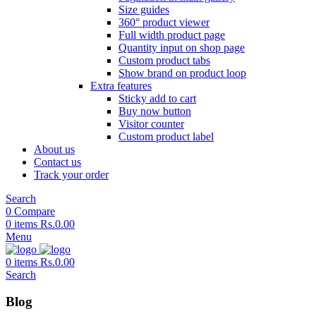
Size guides
360° product viewer
Full width product page
Quantity input on shop page
Custom product tabs
Show brand on product loop
Extra features
Sticky add to cart
Buy now button
Visitor counter
Custom product label
About us
Contact us
Track your order
Search
0
Compare
0
items
Rs.
0.00
Menu
0
items
Rs.
0.00
Search
Blog