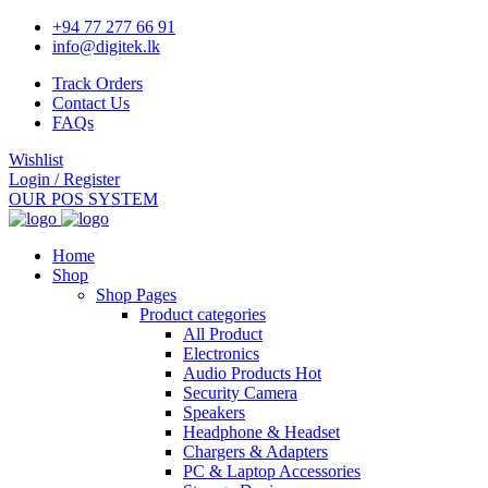
+94 77 277 66 91
info@digitek.lk
Track Orders
Contact Us
FAQs
Wishlist
Login / Register
OUR POS SYSTEM
Home
Shop
Shop Pages
Product categories
All Product
Electronics
Audio Products
Hot
Security Camera
Speakers
Headphone & Headset
Chargers & Adapters
PC & Laptop Accessories