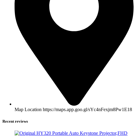
Map Location https://maps.app.goo.gl/sYc4nFexjm8Pw1E18
Recent reviews