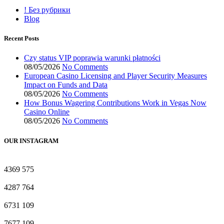
! Без рубрики
Blog
Recent Posts
Czy status VIP poprawia warunki płatności
08/05/2026
No Comments
European Casino Licensing and Player Security Measures
Impact on Funds and Data
08/05/2026
No Comments
How Bonus Wagering Contributions Work in Vegas Now
Casino Online
08/05/2026
No Comments
OUR INSTAGRAM
4369
575
4287
764
6731
109
7677
109