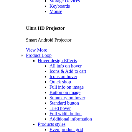
Storage Devices
Keyboards
Mouse
Ultra HD Projector
Smart Android Projector
View More
Product Loop
Hover design
Effects
All info on hover
Icons & Add to cart
Icons on hover
Quick shop
Full info on image
Button on image
Summary on hover
Standard button
Tiled hover
Full width button
Additional information
Products styles
Even product grid